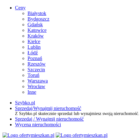
Ceny
Białystok
Bydgoszcz
Gdańsk
Katowice
Kraków
Kielce
Lublin
Łódź
Poznań
Rzeszów
Szczecin
Toruń
Warszawa
Wrocław
Inne
Szybko.pl
Sprzedaj/Wynajmij nieruchomość
Z Szybko.pl skutecznie sprzedaż lub wynajmiesz swoją nieruchomość
Sprzedaj / Wynajmij nieruchomość
Wycena nieruchomości