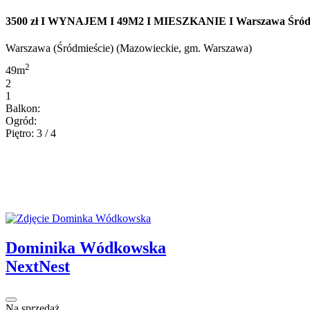
3500 zł I WYNAJEM I 49M2 I MIESZKANIE I Warszawa Śródmieś
Warszawa (Śródmieście) (Mazowieckie, gm. Warszawa)
2
49m
2
1
Balkon:
Ogród:
Piętro: 3 / 4
Dominika Wódkowska
NextNest
Na sprzedaż