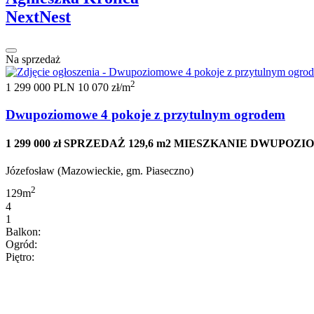
NextNest
Na sprzedaż
2
1 299 000 PLN
10 070 zł/m
Dwupoziomowe 4 pokoje z przytulnym ogrodem
1 299 000 zł SPRZEDAŻ 129,6 m2 MIESZKANIE DWUPO
Józefosław (Mazowieckie, gm. Piaseczno)
2
129m
4
1
Balkon:
Ogród:
Piętro: