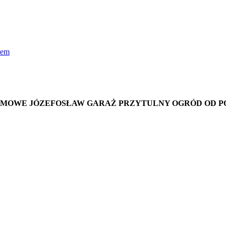
ZIOMOWE JÓZEFOSŁAW GARAŻ PRZYTULNY OGRÓD OD POŁU