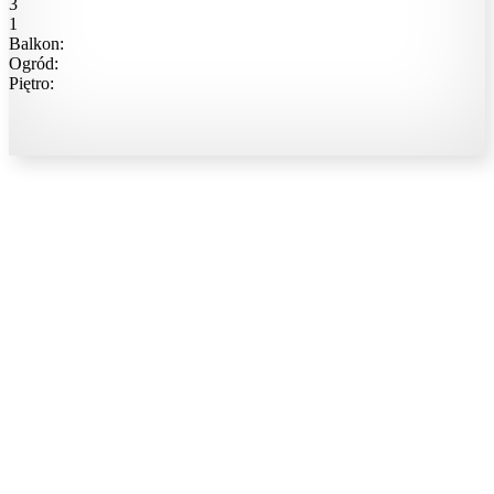
3
1
Balkon:
Ogród:
Piętro: