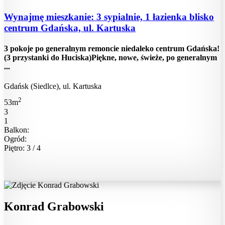
Wynajmę mieszkanie: 3 sypialnie, 1 łazienka blisko
centrum Gdańska, ul. Kartuska
3 pokoje po generalnym remoncie niedaleko centrum Gdańska!
(3 przystanki do Huciska)Piękne, nowe, świeże, po generalnym
...
Gdańsk (Siedlce), ul. Kartuska
2
53m
3
1
Balkon:
Ogród:
Piętro: 3 / 4
Konrad Grabowski