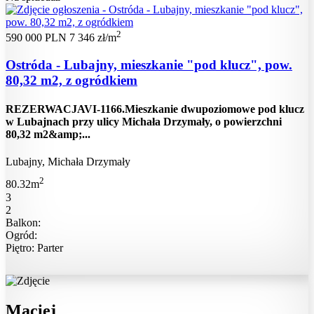
2
590 000 PLN
7 346 zł/m
Ostróda - Lubajny, mieszkanie "pod klucz", pow.
80,32 m2, z ogródkiem
REZERWACJAVI-1166.Mieszkanie dwupoziomowe pod klucz
w Lubajnach przy ulicy Michała Drzymały, o powierzchni
80,32 m2&amp;...
Lubajny, Michała Drzymały
2
80.32m
3
2
Balkon:
Ogród:
Piętro: Parter
Maciej