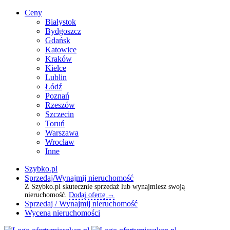
Ceny
Białystok
Bydgoszcz
Gdańsk
Katowice
Kraków
Kielce
Lublin
Łódź
Poznań
Rzeszów
Szczecin
Toruń
Warszawa
Wrocław
Inne
Szybko.pl
Sprzedaj/Wynajmij nieruchomość
Z Szybko.pl skutecznie sprzedaż lub wynajmiesz swoją
nieruchomość.
Dodaj ofertę →
Sprzedaj / Wynajmij nieruchomość
Wycena nieruchomości