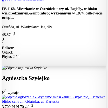
IV-1168. Mieszkanie w Ostródzie przy ul. Jagiełły, w bloku
wielorodzinnym,&amp;nbsp; wykonanym w 1974, całkowicie
ociepl...
Ostróda, ul. Władysława Jagiełły
2
48.87m
3
1
Balkon:
Ogród:
Piętro: 2 / 4
Agnieszka Szyłejko
Na wynajem
2
3 700 PLN
70 zł/m