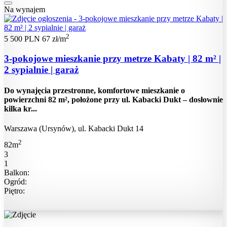
Na wynajem
2
5 500 PLN
67 zł/m
3-pokojowe mieszkanie przy metrze Kabaty | 82 m² |
2 sypialnie | garaż
Do wynajęcia przestronne, komfortowe mieszkanie o
powierzchni 82 m², położone przy ul. Kabacki Dukt – dosłownie
kilka kr...
Warszawa (Ursynów), ul. Kabacki Dukt 14
2
82m
3
1
Balkon:
Ogród:
Piętro: