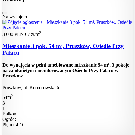
Na wynajem
2
3 600 PLN
67 zł/m
Mieszkanie 3 pok. 54 m², Pruszków, Osiedle Przy
Pałacu
Do wynajęcia w pełni umeblowane mieszkanie 54 m², 3 pokoje,
na zamkniętym i monitorowanym Osiedlu Przy Pałacu w
Pruszkow...
Pruszków, ul. Komorowska 6
2
54m
3
1
Balkon:
Ogród:
Piętro: 4 / 6