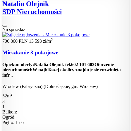
Natalia Olejnik
SDP Nieruchomości
Na sprzedaż
2
706 860 PLN
13 593 zł/m
Mieszkanie 3 pokojowe
Opiekun oferty:Natalia Olejnik tel.602 101 602Otoczenie
nieruchomości:W najbliższej okolicy znajduje się rozwinięta
infr...
Wrocław (Fabryczna) (Dolnośląskie, gm. Wrocław)
2
52m
3
1
Balkon:
Ogród:
Piętro: 1 / 6