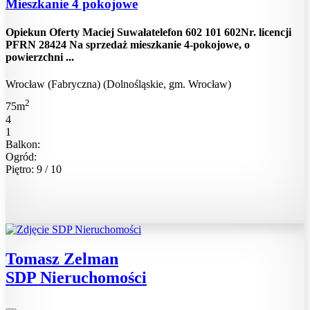
Mieszkanie 4 pokojowe
Opiekun Oferty Maciej Suwałatelefon 602 101 602Nr. licencji
PFRN 28424 Na sprzedaż mieszkanie 4-pokojowe, o
powierzchni ...
Wrocław (Fabryczna) (Dolnośląskie, gm. Wrocław)
2
75m
4
1
Balkon:
Ogród:
Piętro: 9 / 10
Tomasz Zelman
SDP Nieruchomości