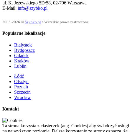
ul. K. Jeżewskiego 5D/58, 02-796 Warszawa
E-Mail:
info@szybko.pl
2005-2026 ©
Szybko.pl
• Wszelkie prawa zastrzeżone
Popularne lokalizacje
Białystok
Bydgoszcz
Gdańsk
Kraków
Lublin
Łódź
Olsztyn
Poznań
Szczecin
Wrocław
Kontakt
Ta strona korzysta z ciasteczek (ang. Cookies) aby świadczyć usługi
na najwyższym poziomie. Dalsze korzystanie ze strony oznacza, że