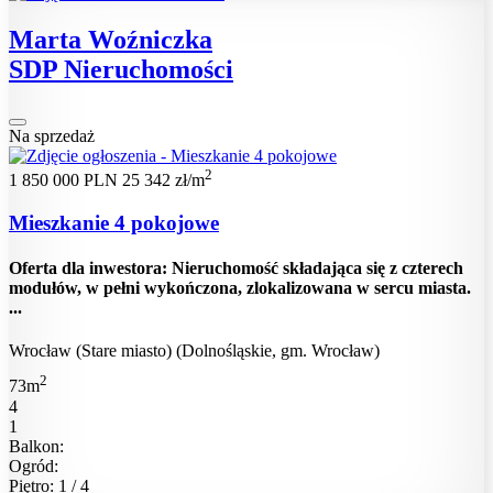
Marta Woźniczka
SDP Nieruchomości
Na sprzedaż
2
1 850 000 PLN
25 342 zł/m
Mieszkanie 4 pokojowe
Oferta dla inwestora: Nieruchomość składająca się z czterech
modułów, w pełni wykończona, zlokalizowana w sercu miasta.
...
Wrocław (Stare miasto) (Dolnośląskie, gm. Wrocław)
2
73m
4
1
Balkon:
Ogród:
Piętro: 1 / 4