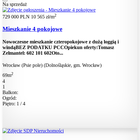
Na sprzedaż
2
729 000 PLN
10 565 zł/m
Mieszkanie 4 pokojowe
Nowoczesne mieszkanie czteropokojowe z dużą loggią i
windąBEZ PODATKU PCCOpiekun oferty:Tomasz
Zelmantel: 602 101 602Oto...
Wrocław (Psie pole) (Dolnośląskie, gm. Wrocław)
2
69m
4
1
Balkon:
Ogród:
Piętro: 1 / 4