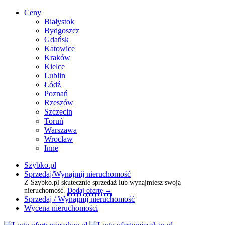
Ceny
Białystok
Bydgoszcz
Gdańsk
Katowice
Kraków
Kielce
Lublin
Łódź
Poznań
Rzeszów
Szczecin
Toruń
Warszawa
Wrocław
Inne
Szybko.pl
Sprzedaj/Wynajmij nieruchomość
Z Szybko.pl skutecznie sprzedaż lub wynajmiesz swoją
nieruchomość.
Dodaj ofertę →
Sprzedaj / Wynajmij nieruchomość
Wycena nieruchomości