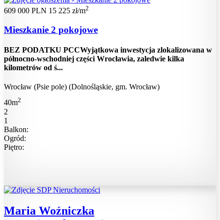
2
609 000 PLN
15 225 zł/m
Mieszkanie 2 pokojowe
BEZ PODATKU PCCWyjątkowa inwestycja zlokalizowana w
północno-wschodniej części Wrocławia, zaledwie kilka
kilometrów od ś...
Wrocław (Psie pole) (Dolnośląskie, gm. Wrocław)
2
40m
2
1
Balkon:
Ogród:
Piętro:
Maria Woźniczka