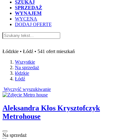
SZUKAJ
SPRZEDAŻ
WYNAJEM
WYCENA
DODAJ OFERTĘ
Oferty mieszkań na sprzedaż Łódź
Łódzkie • Łódź • 541 ofert mieszkań
Wszystkie
Na sprzedaż
łódzkie
Łódź
Wyczyść wyszukiwanie
Aleksandra Kłos Krysztofczyk
Metrohouse
Na sprzedaż