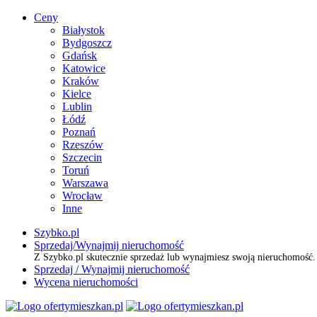
Ceny
Białystok
Bydgoszcz
Gdańsk
Katowice
Kraków
Kielce
Lublin
Łódź
Poznań
Rzeszów
Szczecin
Toruń
Warszawa
Wrocław
Inne
Szybko.pl
Sprzedaj/Wynajmij nieruchomość
Z Szybko.pl skutecznie sprzedaż lub wynajmiesz swoją nieruchomość
Sprzedaj / Wynajmij nieruchomość
Wycena nieruchomości