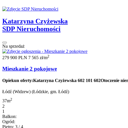
Katarzyna Czyżewska
SDP Nieruchomości
Na sprzedaż
2
279 900 PLN
7 565 zł/m
Mieszkanie 2 pokojowe
Opiekun oferty:Katarzyna Czyżewska 602 101 602Otoczenie nieruc
Łódź (Widzew) (Łódzkie, gm. Łódź)
2
37m
2
1
Balkon:
Ogród:
Piętro: 3 / 4