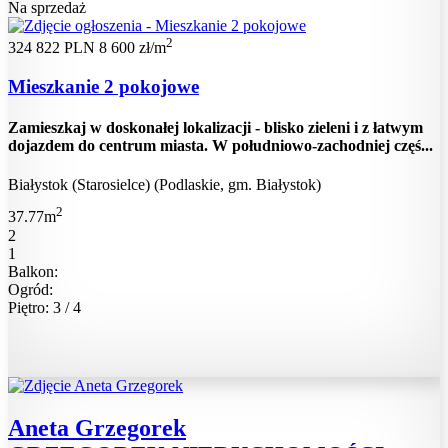
Na sprzedaż
2
324 822 PLN
8 600 zł/m
Mieszkanie 2 pokojowe
Zamieszkaj w doskonałej lokalizacji - blisko zieleni i z łatwym
dojazdem do centrum miasta. W południowo-zachodniej częś...
Białystok (Starosielce) (Podlaskie, gm. Białystok)
2
37.77m
2
1
Balkon:
Ogród:
Piętro: 3 / 4
Aneta Grzegorek