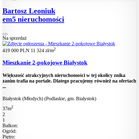
Bartosz Leoniuk
em5 nieruchomości
Na sprzedaż
2
419 000 PLN
11 324 zł/m
Mieszkanie 2-pokojowe Białystok
Większość atrakcyjnych nieruchomości w tej okolicy znika
zanim trafia na portale. Dlatego pracujemy również na ofertach
...
Białystok (Młodych) (Podlaskie, gm. Białystok)
2
37m
2
1
Balkon:
Ogród:
Piętro: