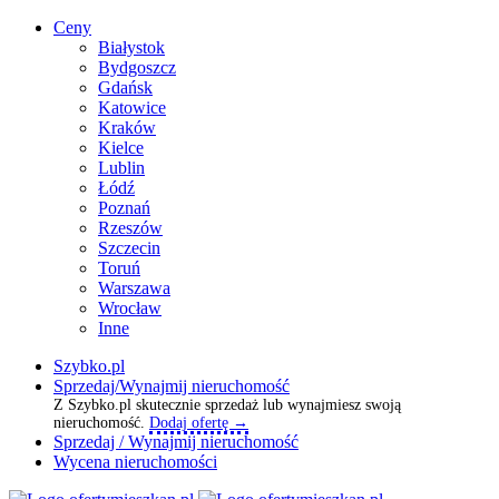
Ceny
Białystok
Bydgoszcz
Gdańsk
Katowice
Kraków
Kielce
Lublin
Łódź
Poznań
Rzeszów
Szczecin
Toruń
Warszawa
Wrocław
Inne
Szybko.pl
Sprzedaj/Wynajmij nieruchomość
Z Szybko.pl skutecznie sprzedaż lub wynajmiesz swoją
nieruchomość.
Dodaj ofertę →
Sprzedaj / Wynajmij nieruchomość
Wycena nieruchomości