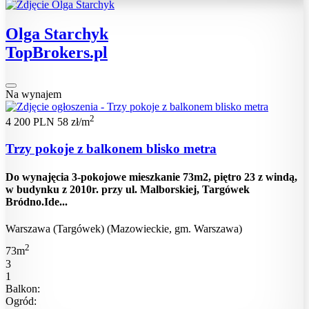
Olga Starchyk
TopBrokers.pl
Na wynajem
2
4 200 PLN
58 zł/m
Trzy pokoje z balkonem blisko metra
Do wynajęcia 3-pokojowe mieszkanie 73m2, piętro 23 z windą,
w budynku z 2010r. przy ul. Malborskiej, Targówek
Bródno.Ide...
Warszawa (Targówek) (Mazowieckie, gm. Warszawa)
2
73m
3
1
Balkon:
Ogród: