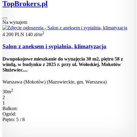
TopBrokers.pl
Na wynajem
2
4 200 PLN
140 zł/m
Salon z aneksem i sypialnia, klimatyzacja
Dwupokojowe mieszkanie do wynajęcia 30 m2, piętro 58 z
windą, w budynku z 2025 r. przy ul. Wołoskiej, Mokotów
Służewiec....
Warszawa (Mokotów) (Mazowieckie, gm. Warszawa)
2
30m
2
1
Balkon:
Ogród:
Piętro: 5 / 8