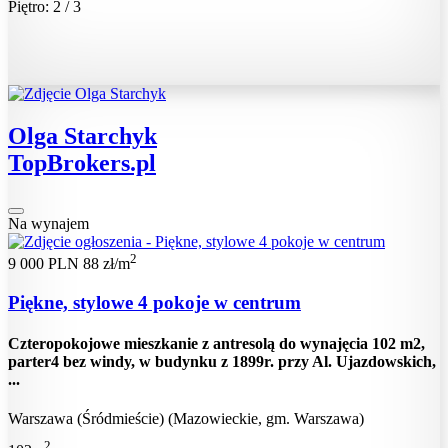
Piętro: 2 / 3
Olga Starchyk
TopBrokers.pl
Na wynajem
2
9 000 PLN
88 zł/m
Piękne, stylowe 4 pokoje w centrum
Czteropokojowe mieszkanie z antresolą do wynajęcia 102 m2,
parter4 bez windy, w budynku z 1899r. przy Al. Ujazdowskich,
...
Warszawa (Śródmieście) (Mazowieckie, gm. Warszawa)
2