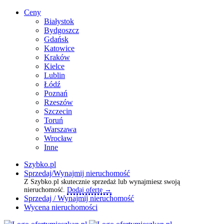
Ceny
Białystok
Bydgoszcz
Gdańsk
Katowice
Kraków
Kielce
Lublin
Łódź
Poznań
Rzeszów
Szczecin
Toruń
Warszawa
Wrocław
Inne
Szybko.pl
Sprzedaj/Wynajmij nieruchomość
Z Szybko.pl skutecznie sprzedaż lub wynajmiesz swoją
nieruchomość.
Dodaj ofertę →
Sprzedaj / Wynajmij nieruchomość
Wycena nieruchomości