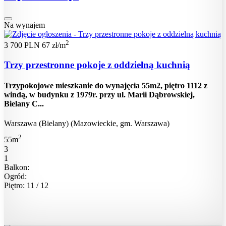
Na wynajem
2
3 700 PLN
67 zł/m
Trzy przestronne pokoje z oddzielną kuchnią
Trzypokojowe mieszkanie do wynajęcia 55m2, piętro 1112 z
windą, w budynku z 1979r. przy ul. Marii Dąbrowskiej,
Bielany C...
Warszawa (Bielany) (Mazowieckie, gm. Warszawa)
2
55m
3
1
Balkon:
Ogród:
Piętro: 11 / 12