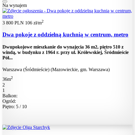
Na wynajem
2
3 800 PLN
106 zł/m
Dwa pokoje z oddzielną kuchnią w centrum, metro
Dwupokojowe mieszkanie do wynajęcia 36 m2, piętro 510 z
windą, w budynku z 1964 r. przy ul. Królewskiej, Śródmieście
Pół...
Warszawa (Śródmieście) (Mazowieckie, gm. Warszawa)
2
36m
2
1
Balkon:
Ogród:
Piętro: 5 / 10