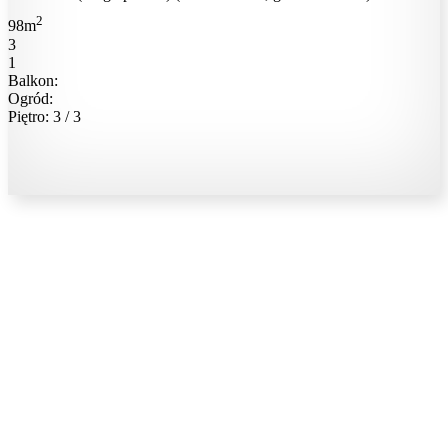
2
98m
3
1
Balkon:
Ogród:
Piętro: 3 / 3