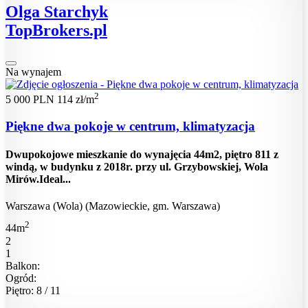
Olga Starchyk
TopBrokers.pl
Na wynajem
2
5 000 PLN
114 zł/m
Piękne dwa pokoje w centrum, klimatyzacja
Dwupokojowe mieszkanie do wynajęcia 44m2, piętro 811 z
windą, w budynku z 2018r. przy ul. Grzybowskiej, Wola
Mirów.Ideal...
Warszawa (Wola) (Mazowieckie, gm. Warszawa)
2
44m
2
1
Balkon:
Ogród:
Piętro: 8 / 11