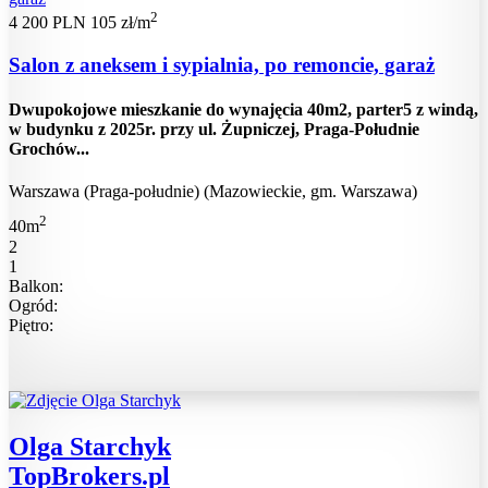
2
4 200 PLN
105 zł/m
Salon z aneksem i sypialnia, po remoncie, garaż
Dwupokojowe mieszkanie do wynajęcia 40m2, parter5 z windą,
w budynku z 2025r. przy ul. Żupniczej, Praga-Południe
Grochów...
Warszawa (Praga-południe) (Mazowieckie, gm. Warszawa)
2
40m
2
1
Balkon:
Ogród:
Piętro:
Olga Starchyk
TopBrokers.pl