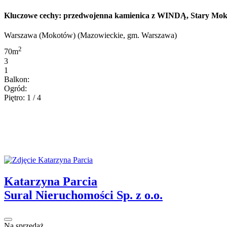
Kluczowe cechy: przedwojenna kamienica z WINDĄ, Stary Mokot
Warszawa (Mokotów) (Mazowieckie, gm. Warszawa)
2
70m
3
1
Balkon:
Ogród:
Piętro: 1 / 4
Katarzyna Parcia
Sural Nieruchomości Sp. z o.o.
Na sprzedaż