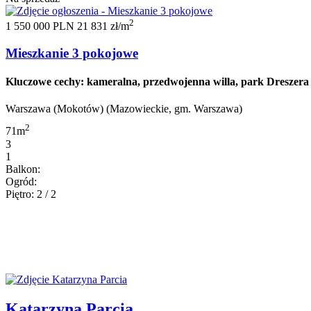
2
1 550 000 PLN
21 831 zł/m
Mieszkanie 3 pokojowe
Kluczowe cechy: kameralna, przedwojenna willa, park Dreszera o
Warszawa (Mokotów) (Mazowieckie, gm. Warszawa)
2
71m
3
1
Balkon:
Ogród:
Piętro: 2 / 2
Katarzyna Parcia