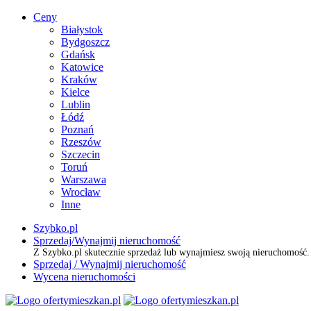
Ceny
Białystok
Bydgoszcz
Gdańsk
Katowice
Kraków
Kielce
Lublin
Łódź
Poznań
Rzeszów
Szczecin
Toruń
Warszawa
Wrocław
Inne
Szybko.pl
Sprzedaj/Wynajmij nieruchomość
Z Szybko.pl skutecznie sprzedaż lub wynajmiesz swoją nieruchomość
Sprzedaj / Wynajmij nieruchomość
Wycena nieruchomości