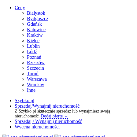
Ceny
Białystok
Bydgoszcz
Gdańsk
Katowice
Kraków
Kielce
Lublin
Łódź
Poznań
Rzeszów
Szczecin
Toruń
Warszawa
Wrocław
Inne
Szybko.pl
Sprzedaj/Wynajmij nieruchomość
Z Szybko.pl skutecznie sprzedaż lub wynajmiesz swoją
nieruchomość.
Dodaj ofertę →
Sprzedaj / Wynajmij nieruchomość
Wycena nieruchomości