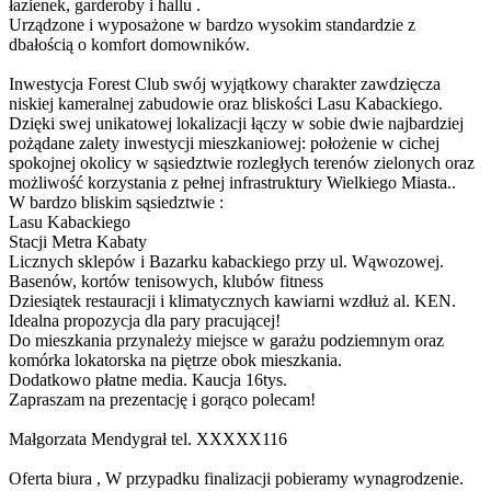
łazienek, garderoby i hallu .
Urządzone i wyposażone w bardzo wysokim standardzie z
dbałością o komfort domowników.
Inwestycja Forest Club swój wyjątkowy charakter zawdzięcza
niskiej kameralnej zabudowie oraz bliskości Lasu Kabackiego.
Dzięki swej unikatowej lokalizacji łączy w sobie dwie najbardziej
pożądane zalety inwestycji mieszkaniowej: położenie w cichej
spokojnej okolicy w sąsiedztwie rozległych terenów zielonych oraz
możliwość korzystania z pełnej infrastruktury Wielkiego Miasta..
W bardzo bliskim sąsiedztwie :
Lasu Kabackiego
Stacji Metra Kabaty
Licznych sklepów i Bazarku kabackiego przy ul. Wąwozowej.
Basenów, kortów tenisowych, klubów fitness
Dziesiątek restauracji i klimatycznych kawiarni wzdłuż al. KEN.
Idealna propozycja dla pary pracującej!
Do mieszkania przynależy miejsce w garażu podziemnym oraz
komórka lokatorska na piętrze obok mieszkania.
Dodatkowo płatne media. Kaucja 16tys.
Zapraszam na prezentację i gorąco polecam!
Małgorzata Mendygrał tel.
XXXXX116
Oferta biura , W przypadku finalizacji pobieramy wynagrodzenie.