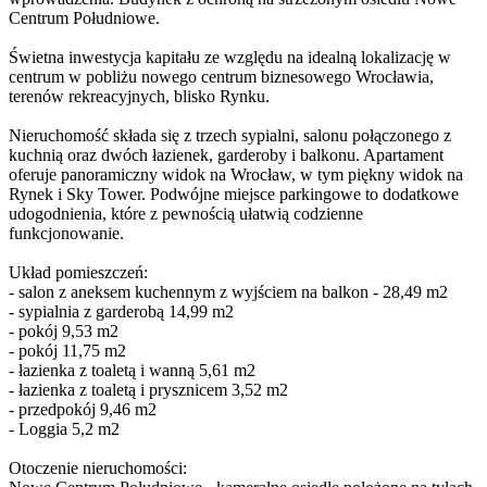
Centrum Południowe.
Świetna inwestycja kapitału ze względu na idealną lokalizację w
centrum w pobliżu nowego centrum biznesowego Wrocławia,
terenów rekreacyjnych, blisko Rynku.
Nieruchomość składa się z trzech sypialni, salonu połączonego z
kuchnią oraz dwóch łazienek, garderoby i balkonu. Apartament
oferuje panoramiczny widok na Wrocław, w tym piękny widok na
Rynek i Sky Tower. Podwójne miejsce parkingowe to dodatkowe
udogodnienia, które z pewnością ułatwią codzienne
funkcjonowanie.
Układ pomieszczeń:
- salon z aneksem kuchennym z wyjściem na balkon - 28,49 m2
- sypialnia z garderobą 14,99 m2
- pokój 9,53 m2
- pokój 11,75 m2
- łazienka z toaletą i wanną 5,61 m2
- łazienka z toaletą i prysznicem 3,52 m2
- przedpokój 9,46 m2
- Loggia 5,2 m2
Otoczenie nieruchomości: