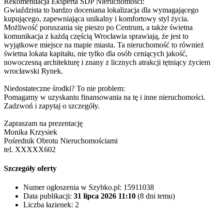
Rekomendacja Eksperta SDP Nieruchomości:
Gwiaździsta to bardzo doceniana lokalizacja dla wymagającego
kupującego, zapewniająca unikalny i komfortowy styl życia.
Możliwość poruszania się pieszo po Centrum, a także świetna
komunikacja z każdą częścią Wrocławia sprawiają, że jest to
wyjątkowe miejsce na mapie miasta. Ta nieruchomość to również
świetna lokata kapitału, nie tylko dla osób ceniących jakość,
nowoczesną architekturę i znany z licznych atrakcji tętniący życiem
wrocławski Rynek.
Niedostateczne środki? To nie problem:
Pomagamy w uzyskaniu finansowania na tę i inne nieruchomości.
Zadzwoń i zapytaj o szczegóły.
Zapraszam na prezentację
Monika Krzysiek
Pośrednik Obrotu Nieruchomościami
tel.
XXXXX602
Szczegóły oferty
Numer ogłoszenia w Szybko.pl:
15911038
Data publikacji:
31 lipca 2026 11:10
(8 dni temu)
Liczba łazienek:
2