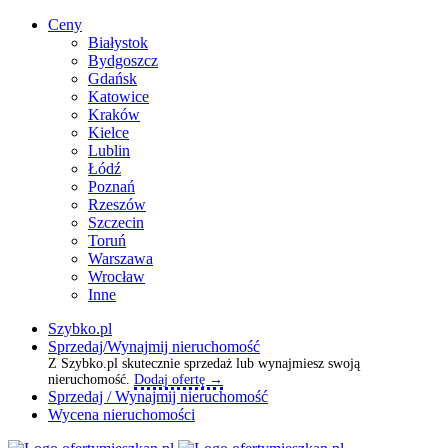
Ceny
Białystok
Bydgoszcz
Gdańsk
Katowice
Kraków
Kielce
Lublin
Łódź
Poznań
Rzeszów
Szczecin
Toruń
Warszawa
Wrocław
Inne
Szybko.pl
Sprzedaj/Wynajmij nieruchomość
Z Szybko.pl skutecznie sprzedaż lub wynajmiesz swoją
nieruchomość.
Dodaj ofertę →
Sprzedaj / Wynajmij nieruchomość
Wycena nieruchomości