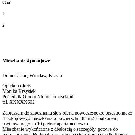
2
83m
4
2
Mieszkanie 4 pokojowe
Dolnośląskie, Wrocław, Krzyki
Opiekun oferty
Monika Krzysiek
Pośrednik Obrotu Nieruchomościami
tel.
XXXXX602
Zapraszam do zapoznania się z ofertą nowoczesnego, przestronnego
4-pokojowego mieszkania o powierzchni 83 m2 z balkonem,
usytuowanego na 10 piętrze apartamentowca.
Mieszkanie wykończone z dbałością o szczegóły, gotowe do
wprowadzenia. Budynek z ochroną na strzeżonym osiedlu Nowe