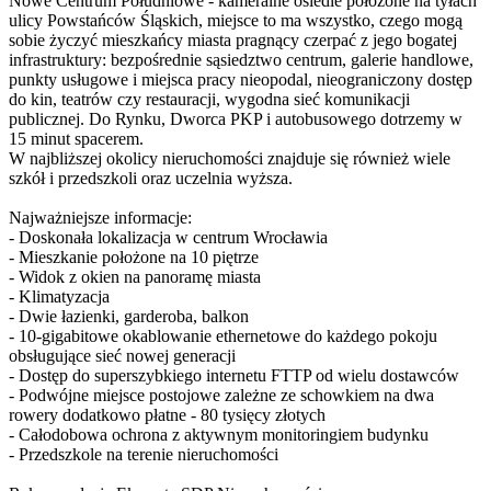
Nowe Centrum Południowe - kameralne osiedle położone na tyłach
ulicy Powstańców Śląskich, miejsce to ma wszystko, czego mogą
sobie życzyć mieszkańcy miasta pragnący czerpać z jego bogatej
infrastruktury: bezpośrednie sąsiedztwo centrum, galerie handlowe,
punkty usługowe i miejsca pracy nieopodal, nieograniczony dostęp
do kin, teatrów czy restauracji, wygodna sieć komunikacji
publicznej. Do Rynku, Dworca PKP i autobusowego dotrzemy w
15 minut spacerem.
W najbliższej okolicy nieruchomości znajduje się również wiele
szkół i przedszkoli oraz uczelnia wyższa.
Najważniejsze informacje:
- Doskonała lokalizacja w centrum Wrocławia
- Mieszkanie położone na 10 piętrze
- Widok z okien na panoramę miasta
- Klimatyzacja
- Dwie łazienki, garderoba, balkon
- 10-gigabitowe okablowanie ethernetowe do każdego pokoju
obsługujące sieć nowej generacji
- Dostęp do superszybkiego internetu FTTP od wielu dostawców
- Podwójne miejsce postojowe zależne ze schowkiem na dwa
rowery dodatkowo płatne - 80 tysięcy złotych
- Całodobowa ochrona z aktywnym monitoringiem budynku
- Przedszkole na terenie nieruchomości