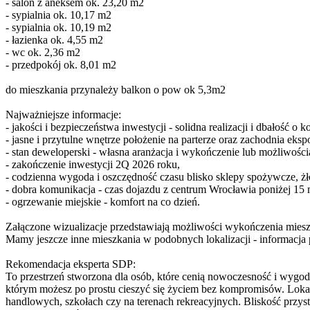
- salon z aneksem ok. 23,20 m2
- sypialnia ok. 10,17 m2
- sypialnia ok. 10,19 m2
- łazienka ok. 4,55 m2
- wc ok. 2,36 m2
- przedpokój ok. 8,01 m2
do mieszkania przynależy balkon o pow ok 5,3m2
Najważniejsze informacje:
- jakości i bezpieczeństwa inwestycji - solidna realizacji i dbałość o
- jasne i przytulne wnętrze położenie na parterze oraz zachodnia ekspo
- stan deweloperski - własna aranżacja i wykończenie lub możliwośc
- zakończenie inwestycji 2Q 2026 roku,
- codzienna wygoda i oszczędność czasu blisko sklepy spożywcze, żło
- dobra komunikacja - czas dojazdu z centrum Wrocławia poniżej 15 
- ogrzewanie miejskie - komfort na co dzień.
Załączone wizualizacje przedstawiają możliwości wykończenia miesz
Mamy jeszcze inne mieszkania w podobnych lokalizacji - informacj
Rekomendacja eksperta SDP:
To przestrzeń stworzona dla osób, które cenią nowoczesność i wygod
którym możesz po prostu cieszyć się życiem bez kompromisów. Lokali
handlowych, szkołach czy na terenach rekreacyjnych. Bliskość przy