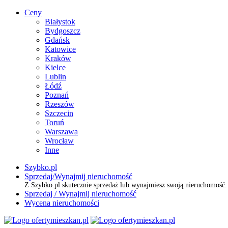
Ceny
Białystok
Bydgoszcz
Gdańsk
Katowice
Kraków
Kielce
Lublin
Łódź
Poznań
Rzeszów
Szczecin
Toruń
Warszawa
Wrocław
Inne
Szybko.pl
Sprzedaj/Wynajmij nieruchomość
Z Szybko.pl skutecznie sprzedaż lub wynajmiesz swoją nieruchomość
Sprzedaj / Wynajmij nieruchomość
Wycena nieruchomości