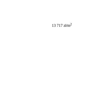
795 600 PLN
2
13 717 zł/m