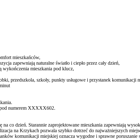
 komfort mieszkańców,
zycja zapewniają naturalne światło i ciepło przez cały dzień,
ią wykończenia mieszkania pod klucz,
bki, przedszkola, szkoły, punkty usługowe i przystanek komunikacji mi
minut
kania.
a pod numerem
XXXXX602
.
ę na co dzień. Starannie zaprojektowane mieszkania zapewniają wysok
zacja na Krzykach pozwala szybko dotrzeć do najważniejszych miejsc 
stanków komunikacji miejskiej oznacza wygodne i sprawne poruszanie 