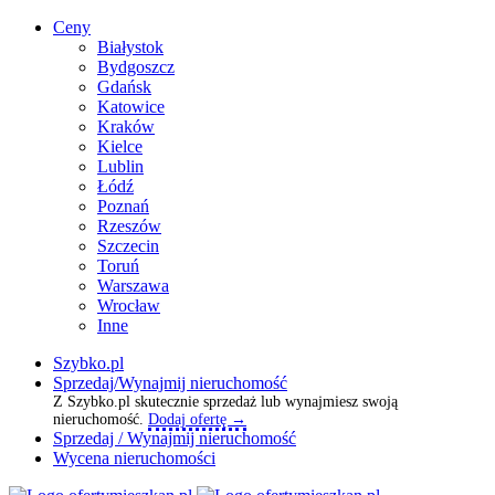
Ceny
Białystok
Bydgoszcz
Gdańsk
Katowice
Kraków
Kielce
Lublin
Łódź
Poznań
Rzeszów
Szczecin
Toruń
Warszawa
Wrocław
Inne
Szybko.pl
Sprzedaj/Wynajmij nieruchomość
Z Szybko.pl skutecznie sprzedaż lub wynajmiesz swoją
nieruchomość.
Dodaj ofertę →
Sprzedaj / Wynajmij nieruchomość
Wycena nieruchomości