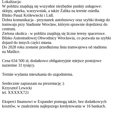
Lokalizacja:
W pobliżu znajdują się wszystkie niezbędne punkty usługowe:
sklepy, apteka, warzywniak, a także Żabka na terenie osiedla.
Blisko Pasaż Królewiecki i Lidl.
Dobra komunikacja - przystanek autobusowy oraz szybki dostęp do
tramwaju przy Stadionie Wrocław, którym sprawnie dojedziesz do
centrum.
Zielona okolica - w pobliżu znajdują się liczne tereny spacerowe.
Blisko Autostradowej Obwodnicy Wrocławia, co pozwala na szybki
dojazd do innych części miasta.
Do 2028 roku zostanie przedłużona linia tramwajowa od stadionu
na Maślice.
Cena 634 500 zł, dodatkowo obligatoryjnie miejsce postojowe
naziemne 31 tysięcy.
Termin wydania mieszkania do uzgodnienia.
Serdecznie zapraszam na prezentację :)
Krzysztof Lewicki
tel.
XXXXX721
Eksperci finansowi w Expander pomogą także, bez dodatkowych
kosztów, w znalezieniu najlepszego kredytowania w 16 bankach.