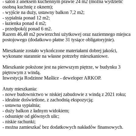
- salon z aneksem kuchennym prawie 24 m2 (można wydzielić
osobną kuchnię z oknem);
- wyjście na duży, ustawny balkon 7,2 m2;
- sypialnia ponad 12 m2;
- łazienka ponad 4 m2;
- przedpokój ponad 6 m2.
Razem 46,48 m2 powierzchni użytkowej oraz naziemnego miejsca
postojowego (dodatkowo płatne 31 tysiące obligatoryjnie).
Mieszkanie zostało wykończone materiałami dobrej jakości,
wykonane starannie na własne potrzeby mieszkaniowe.
Mieszkanie położone jest na pierwszym piętrze, w budynku 3
piętrowym z windą.
Inwestycja Rodzinne Maślice - deweloper ARKOP.
Atuty mieszkania:
- nowe budownictwo w niskiej zabudowie z windą z 2021 roku;
- idealnie doświetlone, z zachodnią ekspozycją;
- ustawna sypialnia;
- duży balkon z ładnym widokiem;
- odsunięte od głównych ulic;
- niskie rachunki;
- można zamieszkać bez dodatkowych nakładów finansowych.