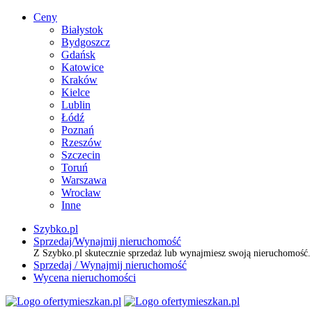
Ceny
Białystok
Bydgoszcz
Gdańsk
Katowice
Kraków
Kielce
Lublin
Łódź
Poznań
Rzeszów
Szczecin
Toruń
Warszawa
Wrocław
Inne
Szybko.pl
Sprzedaj/Wynajmij nieruchomość
Z Szybko.pl skutecznie sprzedaż lub wynajmiesz swoją nieruchomość
Sprzedaj / Wynajmij nieruchomość
Wycena nieruchomości