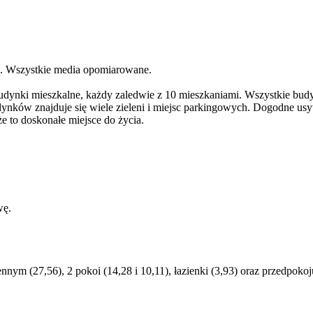
ą. Wszystkie media opomiarowane.
budynki mieszkalne, każdy zaledwie z 10 mieszkaniami. Wszystkie bud
udynków znajduje się wiele zieleni i miejsc parkingowych. Dogodne u
e to doskonałe miejsce do życia.
wę.
nym (27,56), 2 pokoi (14,28 i 10,11), łazienki (3,93) oraz przedpokoj