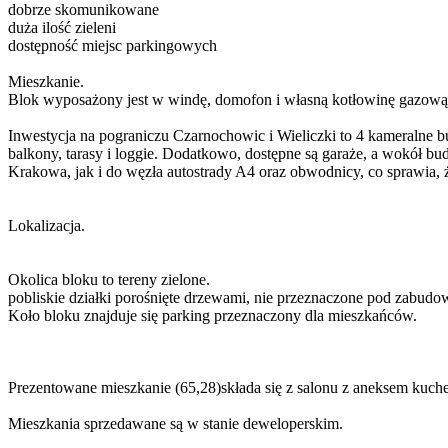
dobrze skomunikowane
duża ilość zieleni
dostępność miejsc parkingowych
Mieszkanie.
Blok wyposażony jest w windę, domofon i własną kotłowinę gazow
Inwestycja na pograniczu Czarnochowic i Wieliczki to 4 kameralne 
balkony, tarasy i loggie. Dodatkowo, dostępne są garaże, a wokół b
Krakowa, jak i do węzła autostrady A4 oraz obwodnicy, co sprawia, ż
Lokalizacja.
Okolica bloku to tereny zielone.
pobliskie działki porośnięte drzewami, nie przeznaczone pod zabudo
Koło bloku znajduje się parking przeznaczony dla mieszkańców.
Prezentowane mieszkanie (65,28)składa się z salonu z aneksem kuchen
Mieszkania sprzedawane są w stanie deweloperskim.