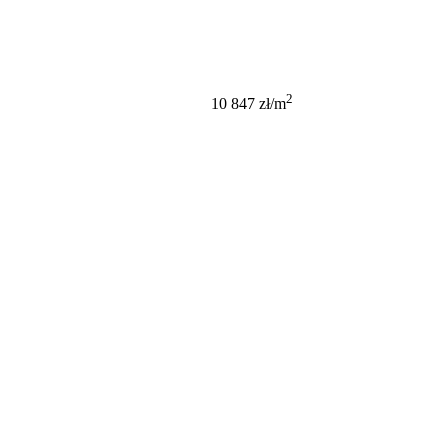
705 024 PLN
2
10 847 zł/m