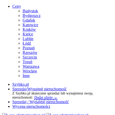
Ceny
Białystok
Bydgoszcz
Gdańsk
Katowice
Kraków
Kielce
Lublin
Łódź
Poznań
Rzeszów
Szczecin
Toruń
Warszawa
Wrocław
Inne
Szybko.pl
Sprzedaj/Wynajmij nieruchomość
Z Szybko.pl skutecznie sprzedaż lub wynajmiesz swoją
nieruchomość.
Dodaj ofertę →
Sprzedaj / Wynajmij nieruchomość
Wycena nieruchomości