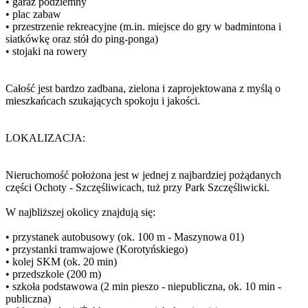
• garaż podziemny
• plac zabaw
• przestrzenie rekreacyjne (m.in. miejsce do gry w badmintona i
siatkówkę oraz stół do ping-ponga)
• stojaki na rowery
Całość jest bardzo zadbana, zielona i zaprojektowana z myślą o
mieszkańcach szukających spokoju i jakości.
LOKALIZACJA:
Nieruchomość położona jest w jednej z najbardziej pożądanych
części Ochoty - Szczęśliwicach, tuż przy Park Szczęśliwicki.
W najbliższej okolicy znajdują się:
• przystanek autobusowy (ok. 100 m - Maszynowa 01)
• przystanki tramwajowe (Korotyńskiego)
• kolej SKM (ok. 20 min)
• przedszkole (200 m)
• szkoła podstawowa (2 min pieszo - niepubliczna, ok. 10 min -
publiczna)