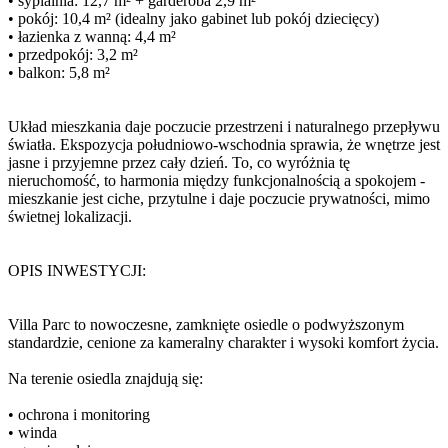
• sypialnia: 12,7 m² + garderoba 2,9 m²
• pokój: 10,4 m² (idealny jako gabinet lub pokój dziecięcy)
• łazienka z wanną: 4,4 m²
• przedpokój: 3,2 m²
• balkon: 5,8 m²
Układ mieszkania daje poczucie przestrzeni i naturalnego przepływu
światła. Ekspozycja południowo-wschodnia sprawia, że wnętrze jest
jasne i przyjemne przez cały dzień. To, co wyróżnia tę
nieruchomość, to harmonia między funkcjonalnością a spokojem -
mieszkanie jest ciche, przytulne i daje poczucie prywatności, mimo
świetnej lokalizacji.
OPIS INWESTYCJI:
Villa Parc to nowoczesne, zamknięte osiedle o podwyższonym
standardzie, cenione za kameralny charakter i wysoki komfort życia.
Na terenie osiedla znajdują się:
• ochrona i monitoring
• winda