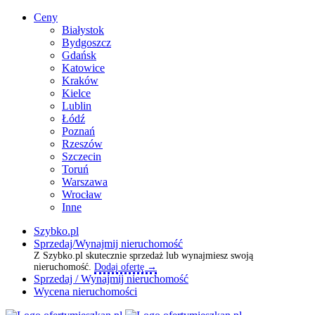
Ceny
Białystok
Bydgoszcz
Gdańsk
Katowice
Kraków
Kielce
Lublin
Łódź
Poznań
Rzeszów
Szczecin
Toruń
Warszawa
Wrocław
Inne
Szybko.pl
Sprzedaj/Wynajmij nieruchomość
Z Szybko.pl skutecznie sprzedaż lub wynajmiesz swoją
nieruchomość.
Dodaj ofertę →
Sprzedaj / Wynajmij nieruchomość
Wycena nieruchomości