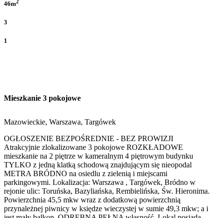
2
46m
3
1
Mieszkanie 3 pokojowe
Mazowieckie, Warszawa, Targówek
OGŁOSZENIE BEZPOŚREDNIE - BEZ PROWIZJI
Atrakcyjnie zlokalizowane 3 pokojowe ROZKŁADOWE
mieszkanie na 2 piętrze w kameralnym 4 piętrowym budynku
TYLKO z jedną klatką schodową znajdującym się nieopodal
METRA BRÓDNO na osiedlu z zielenią i miejscami
parkingowymi. Lokalizacja: Warszawa , Targówek, Bródno w
rejonie ulic: Toruńska, Bazyliańska, Rembielińska, Św. Hieronima.
Powierzchnia 45,5 mkw wraz z dodatkową powierzchnią
przynależnej piwnicy w księdze wieczystej w sumie 49,3 mkw; a i
jest mały balkon. ODRĘBNA PEŁNA własność. Lokal posiada