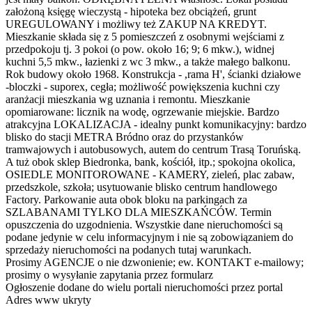
założoną księgę wieczystą - hipoteka bez obciążeń, grunt
UREGULOWANY i możliwy też ZAKUP NA KREDYT.
Mieszkanie składa się z 5 pomieszczeń z osobnymi wejściami z
przedpokoju tj. 3 pokoi (o pow. około 16; 9; 6 mkw.), widnej
kuchni 5,5 mkw., łazienki z wc 3 mkw., a także małego balkonu.
Rok budowy około 1968. Konstrukcja - ,rama H', ścianki działowe
-bloczki - suporex, cegła; możliwość powiększenia kuchni czy
aranżacji mieszkania wg uznania i remontu. Mieszkanie
opomiarowane: licznik na wodę, ogrzewanie miejskie. Bardzo
atrakcyjna LOKALIZACJA - idealny punkt komunikacyjny: bardzo
blisko do stacji METRA Bródno oraz do przystanków
tramwajowych i autobusowych, autem do centrum Trasą Toruńską.
A tuż obok sklep Biedronka, bank, kościół, itp.; spokojna okolica,
OSIEDLE MONITOROWANE - KAMERY, zieleń, plac zabaw,
przedszkole, szkoła; usytuowanie blisko centrum handlowego
Factory. Parkowanie auta obok bloku na parkingach za
SZLABANAMI TYLKO DLA MIESZKAŃCÓW. Termin
opuszczenia do uzgodnienia. Wszystkie dane nieruchomości są
podane jedynie w celu informacyjnym i nie są zobowiązaniem do
sprzedaży nieruchomości na podanych tutaj warunkach.
Prosimy AGENCJE o nie dzwonienie; ew. KONTAKT e-mailowy;
prosimy o wysyłanie zapytania przez formularz
Ogłoszenie dodane do wielu portali nieruchomości przez portal
Adres www ukryty