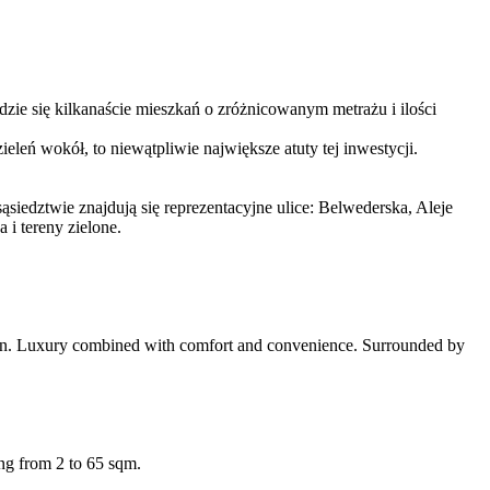
ie się kilkanaście mieszkań o zróżnicowanym metrażu i ilości
eń wokół, to niewątpliwie największe atuty tej inwestycji.
iedztwie znajdują się reprezentacyjne ulice: Belwederska, Aleje
i tereny zielone.
arden. Luxury combined with comfort and convenience. Surrounded by
ing from 2 to 65 sqm.