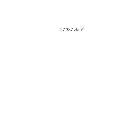
849 000 PLN
2
27 387 zł/m