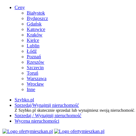
Ceny
Białystok
Bydgoszcz
Gdańsk
Katowice
Kraków
Kielce
Lublin
Łódź
Poznań
Rzeszów
Szczecin
Toruń
Warszawa
Wrocław
Inne
Szybko.pl
Sprzedaj/Wynajmij nieruchomość
Z Szybko.pl skutecznie sprzedaż lub wynajmiesz swoją nieruchomość
Sprzedaj / Wynajmij nieruchomość
Wycena nieruchomości