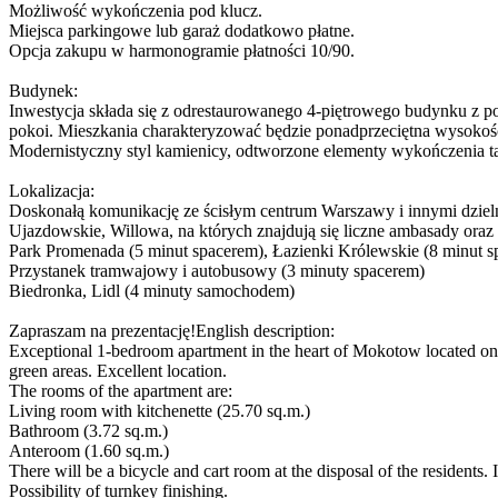
Możliwość wykończenia pod klucz.
Miejsca parkingowe lub garaż dodatkowo płatne.
Opcja zakupu w harmonogramie płatności 10/90.
Budynek:
Inwestycja składa się z odrestaurowanego 4-piętrowego budynku z p
pokoi. Mieszkania charakteryzować będzie ponadprzeciętna wysokość
Modernistyczny styl kamienicy, odtworzone elementy wykończenia tak
Lokalizacja:
Doskonałą komunikację ze ścisłym centrum Warszawy i innymi dzielni
Ujazdowskie, Willowa, na których znajdują się liczne ambasady oraz
Park Promenada (5 minut spacerem), Łazienki Królewskie (8 minut s
Przystanek tramwajowy i autobusowy (3 minuty spacerem)
Biedronka, Lidl (4 minuty samochodem)
Zapraszam na prezentację!English description:
Exceptional 1-bedroom apartment in the heart of Mokotow located on 
green areas. Excellent location.
The rooms of the apartment are:
Living room with kitchenette (25.70 sq.m.)
Bathroom (3.72 sq.m.)
Anteroom (1.60 sq.m.)
There will be a bicycle and cart room at the disposal of the residents.
Possibility of turnkey finishing.