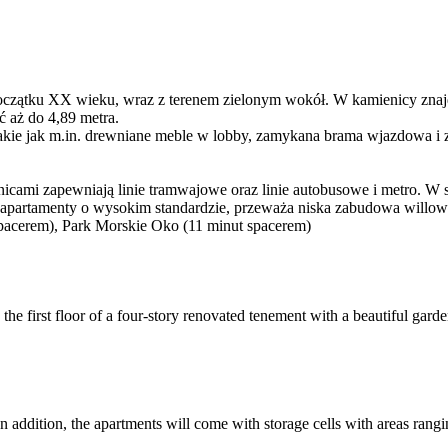
oczątku XX wieku, wraz z terenem zielonym wokół. W kamienicy znajdz
 aż do 4,89 metra.
ie jak m.in. drewniane meble w lobby, zamykana brama wjazdowa i ziel
cami zapewniają linie tramwajowe oraz linie autobusowe i metro. W sąs
 apartamenty o wysokim standardzie, przeważa niska zabudowa willowa 
pacerem), Park Morskie Oko (11 minut spacerem)
the first floor of a four-story renovated tenement with a beautiful g
 In addition, the apartments will come with storage cells with areas rang