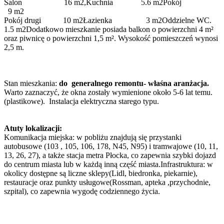
Salon 16 m2,Kuchnia 5.6 m2Pokój
9 m2
Pokój drugi 10 m2Łazienka 3 m2Oddzielne WC.
1.5 m2Dodatkowo mieszkanie posiada balkon o powierzchni 4 m²
oraz piwnicę o powierzchni 1,5 m². Wysokość pomieszczeń wynosi
2,5 m.
Stan mieszkania:
do generalnego remontu- właśna aranżacja.
Warto zaznaczyć, że okna zostały wymienione około 5-6 lat temu.
(plastikowe). Instalacja elektryczna starego typu.
Atuty lokalizacji:
Komunikacja miejska: w pobliżu znajdują się przystanki
autobusowe (103 , 105, 106, 178, N45, N95) i tramwajowe (10, 11,
13, 26, 27), a także stacja metra Płocka, co zapewnia szybki dojazd
do centrum miasta lub w każdą inną część miasta.Infrastruktura: w
okolicy dostępne są liczne sklepy(Lidl, biedronka, piekarnie),
restauracje oraz punkty usługowe(Rossman, apteka ,przychodnie,
szpital), co zapewnia wygodę codziennego życia.