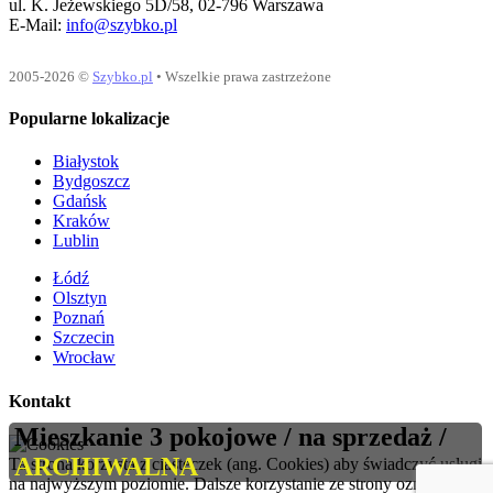
ul. K. Jeżewskiego 5D/58, 02-796 Warszawa
E-Mail:
info@szybko.pl
2005-2026 ©
Szybko.pl
• Wszelkie prawa zastrzeżone
Popularne lokalizacje
Białystok
Bydgoszcz
Gdańsk
Kraków
Lublin
Łódź
Olsztyn
Poznań
Szczecin
Wrocław
Kontakt
Mieszkanie 3 pokojowe /
na sprzedaż
/
ARCHIWALNA
Ta strona korzysta z ciasteczek (ang. Cookies) aby świadczyć usługi
na najwyższym poziomie. Dalsze korzystanie ze strony oznacza, że