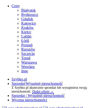
Ceny
Białystok
Bydgoszcz
Gdańsk
Katowice
Kraków
Kielce
Lublin
Łódź
Poznań
Rzeszów
Szczecin
Toruń
Warszawa
Wrocław
Inne
Szybko.pl
Sprzedaj/Wynajmij nieruchomość
Z Szybko.pl skutecznie sprzedaż lub wynajmiesz swoją
nieruchomość.
Dodaj ofertę →
Sprzedaj / Wynajmij nieruchomość
Wycena nieruchomości