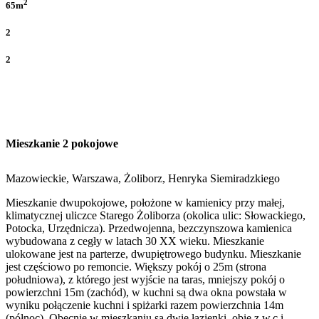
2
65m
2
2
Mieszkanie 2 pokojowe
Mazowieckie, Warszawa, Żoliborz, Henryka Siemiradzkiego
Mieszkanie dwupokojowe, położone w kamienicy przy małej,
klimatycznej uliczce Starego Żoliborza (okolica ulic: Słowackiego,
Potocka, Urzędnicza). Przedwojenna, bezczynszowa kamienica
wybudowana z cegły w latach 30 XX wieku. Mieszkanie
ulokowane jest na parterze, dwupiętrowego budynku. Mieszkanie
jest częściowo po remoncie. Większy pokój o 25m (strona
południowa), z którego jest wyjście na taras, mniejszy pokój o
powierzchni 15m (zachód), w kuchni są dwa okna powstała w
wyniku połączenie kuchni i spiżarki razem powierzchnia 14m
(północ). Obecnie w mieszkaniu są dwie łazienki, obie z w.c i