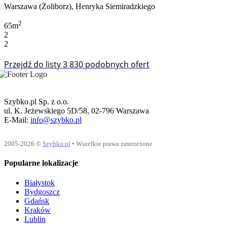
Warszawa (Żoliborz), Henryka Siemiradzkiego
2
65m
2
2
Przejdź do listy 3 830 podobnych ofert
Szybko.pl Sp. z o.o.
ul. K. Jeżewskiego 5D/58, 02-796 Warszawa
E-Mail:
info@szybko.pl
2005-2026 ©
Szybko.pl
• Wszelkie prawa zastrzeżone
Popularne lokalizacje
Białystok
Bydgoszcz
Gdańsk
Kraków
Lublin