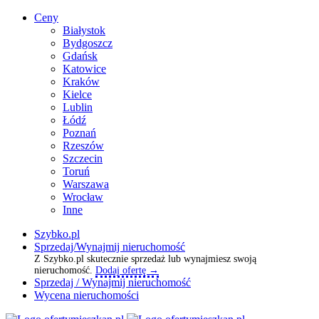
Ceny
Białystok
Bydgoszcz
Gdańsk
Katowice
Kraków
Kielce
Lublin
Łódź
Poznań
Rzeszów
Szczecin
Toruń
Warszawa
Wrocław
Inne
Szybko.pl
Sprzedaj/Wynajmij nieruchomość
Z Szybko.pl skutecznie sprzedaż lub wynajmiesz swoją
nieruchomość.
Dodaj ofertę →
Sprzedaj / Wynajmij nieruchomość
Wycena nieruchomości