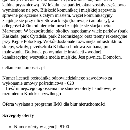
kabiną prysznicową . W lokalu jest parkiet, okna zostały częściowo
wymienione na pcv. Bliskość komunikacji miejskiej zapewnia
sprawne połączenie z całym miastem. węzeł komunikacyjny
znajduje się przy ulicy Słowackiego (tramwaje i autobusy), w
odległości 400m od nieruchomości znajduje się stacja metra
Marymont. W bezpośredniej okolicy napotkamy wiele parków (park
Kaskada, park Cytadela, park Żeromskiego) oraz tereny rekreacyjne
przy Kępie Potockiej. Wokół doskonale rozwinięta infrastruktura:
sklepy, szkoły, przedszkola Klatka schodowa zadbana, po
malowaniu. Budynek po wymianie instalacji - wodnej,
kanalizacyjnej wszystkie media miejskie. Jest piwnica. Domofon.
deltanieruchomosci . pl
Numer licencji pośrednika odpowiedzialnego zawodowo za
wykonanie umowy pośrednictwa - 620
- Treść niniejszego ogłoszenia nie stanowi oferty handlowej w
rozumieniu Kodeksu cywilnego
Oferta wysłana z programu IMO dla biur nieruchomości
Szczegóły oferty
Numer oferty w agencji:
8190