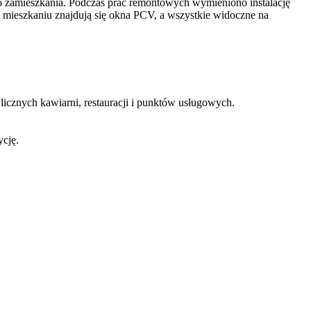
o zamieszkania. Podczas prac remontowych wymieniono instalację
mieszkaniu znajdują się okna PCV, a wszystkie widoczne na
icznych kawiarni, restauracji i punktów usługowych.
ycję.