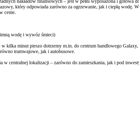
żadnych nakładów finansowych – jest w pełni wyposażona i gotowa d
zowy, który odpowiada zarówno za ogrzewanie, jak i ciepłą wodę. W 
w cenie.
a zimną wodę i wywóz śmieci)
w kilka minut pieszo dotrzemy m.in. do centrum handlowego Galaxy, l
zarówno tramwajowe, jak i autobusowe.
w centralnej lokalizacji – zarówno do zamieszkania, jak i pod inwest