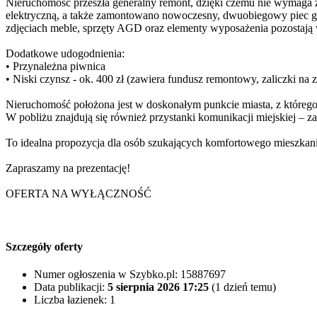
Nieruchomość przeszła generalny remont, dzięki czemu nie wymaga 
elektryczną, a także zamontowano nowoczesny, dwuobiegowy piec ga
zdjęciach meble, sprzęty AGD oraz elementy wyposażenia pozostają 
Dodatkowe udogodnienia:
• Przynależna piwnica
• Niski czynsz - ok. 400 zł (zawiera fundusz remontowy, zaliczki n
Nieruchomość położona jest w doskonałym punkcie miasta, z którego 
W pobliżu znajdują się również przystanki komunikacji miejskiej – 
To idealna propozycja dla osób szukających komfortowego mieszkania 
Zapraszamy na prezentację!
OFERTA NA WYŁĄCZNOŚĆ
Szczegóły oferty
Numer ogłoszenia w Szybko.pl:
15887697
Data publikacji:
5 sierpnia 2026 17:25
(1 dzień temu)
Liczba łazienek:
1