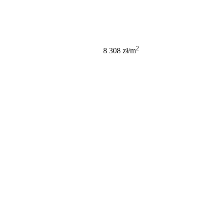
499 000 PLN
2
8 308 zł/m