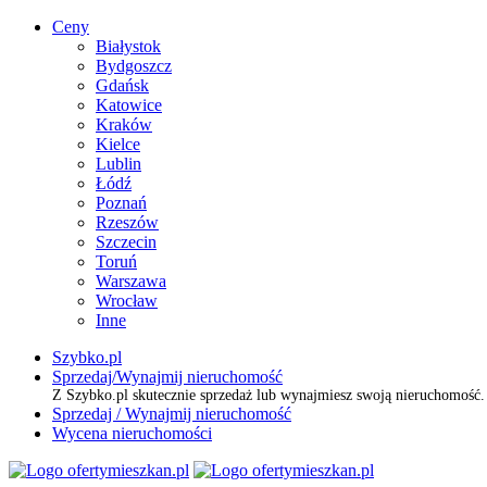
Ceny
Białystok
Bydgoszcz
Gdańsk
Katowice
Kraków
Kielce
Lublin
Łódź
Poznań
Rzeszów
Szczecin
Toruń
Warszawa
Wrocław
Inne
Szybko.pl
Sprzedaj/Wynajmij nieruchomość
Z Szybko.pl skutecznie sprzedaż lub wynajmiesz swoją nieruchomość
Sprzedaj / Wynajmij nieruchomość
Wycena nieruchomości