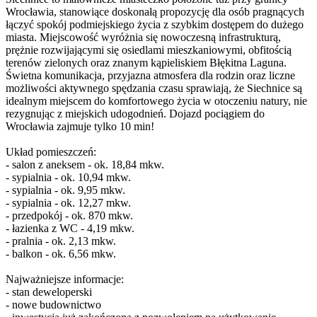
Wrocławia, stanowiące doskonałą propozycję dla osób pragnących
łączyć spokój podmiejskiego życia z szybkim dostępem do dużego
miasta. Miejscowość wyróżnia się nowoczesną infrastrukturą,
prężnie rozwijającymi się osiedlami mieszkaniowymi, obfitością
terenów zielonych oraz znanym kąpieliskiem Błękitna Laguna.
Świetna komunikacja, przyjazna atmosfera dla rodzin oraz liczne
możliwości aktywnego spędzania czasu sprawiają, że Siechnice są
idealnym miejscem do komfortowego życia w otoczeniu natury, nie
rezygnując z miejskich udogodnień. Dojazd pociągiem do
Wrocławia zajmuje tylko 10 min!
Układ pomieszczeń:
- salon z aneksem - ok. 18,84 mkw.
- sypialnia - ok. 10,94 mkw.
- sypialnia - ok. 9,95 mkw.
- sypialnia - ok. 12,27 mkw.
- przedpokój - ok. 870 mkw.
- łazienka z WC - 4,19 mkw.
- pralnia - ok. 2,13 mkw.
- balkon - ok. 6,56 mkw.
Najważniejsze informacje:
- stan deweloperski
- nowe budownictwo