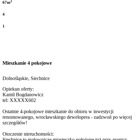
2
67m
4
1
Mieszkanie 4 pokojowe
Dolnośląskie, Siechnice
Opiekun oferty:
Kamil Bogdanowicz
tel:
XXXXX602
Ostatnie 4-pokojowe mieszkanie do obioru w inwestycji
renomowanego, wrocławskiego dewelopera - zadzwoń po więcej
szczegółów!
Otoczenie nieruchomości:
Siechnice to malownicze miasteczko położone tuż przy granicy