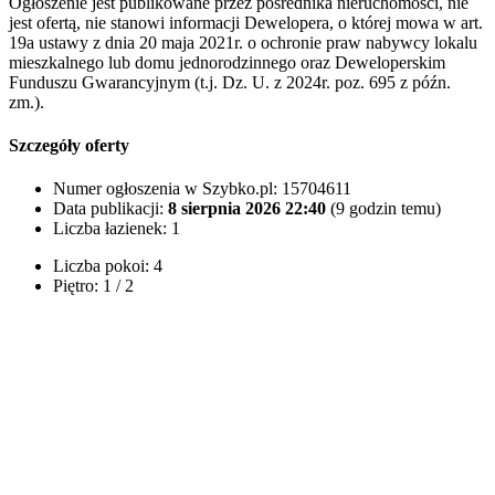
Ogłoszenie jest publikowane przez pośrednika nieruchomości, nie
jest ofertą, nie stanowi informacji Dewelopera, o której mowa w art.
19a ustawy z dnia 20 maja 2021r. o ochronie praw nabywcy lokalu
mieszkalnego lub domu jednorodzinnego oraz Deweloperskim
Funduszu Gwarancyjnym (t.j. Dz. U. z 2024r. poz. 695 z późn.
zm.).
Szczegóły oferty
Numer ogłoszenia w Szybko.pl:
15704611
Data publikacji:
8 sierpnia 2026 22:40
(9 godzin temu)
Liczba łazienek:
1
Liczba pokoi:
4
Piętro:
1 / 2