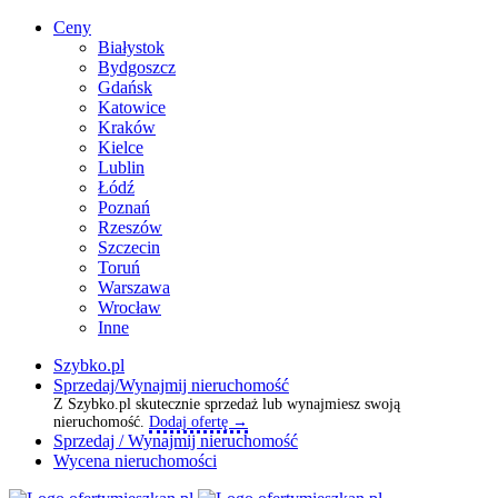
Ceny
Białystok
Bydgoszcz
Gdańsk
Katowice
Kraków
Kielce
Lublin
Łódź
Poznań
Rzeszów
Szczecin
Toruń
Warszawa
Wrocław
Inne
Szybko.pl
Sprzedaj/Wynajmij nieruchomość
Z Szybko.pl skutecznie sprzedaż lub wynajmiesz swoją
nieruchomość.
Dodaj ofertę →
Sprzedaj / Wynajmij nieruchomość
Wycena nieruchomości