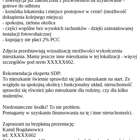
- inwestycja już zakończona z pozwoleniem na użytkowanie -
gotowe do odbioru
- komórka lokatorska i miejsce postojowe w cenie! (możliwość
dokupienia kolejnego miejsca)
- spokojna, zielona okolica
- części wspólne bez wysokich rachunków - dzięki zainstalowanej
instalacji fotowoltaicznej
- kupujący nie płaci 2% PCC
Zdjęcia przedstawiają wizualizację możliwości wykończenia
mieszkania. Mamy jeszcze inne mieszkania w tej lokalizacji - więcej
szczegółów pod nrem
XXXXX602
.
Rekomendacja eksperta SDP:
To mieszkanie świetnie sprawdzi się jako mieszkanie na start. Ze
względu na spokojną okolicę i funkcjonalny układ, nieruchomość
sprawdzi się również jako mieszkanie dla rodziny, czy dla kilku
studentów.
Niedostateczne środki? To nie problem.
Pomagamy w uzyskaniu finansowania na tę i inne nieruchomości.
Zapraszam na bezpłatną prezentację:
Kamil Bogdanowicz
tel:
XXXXX602