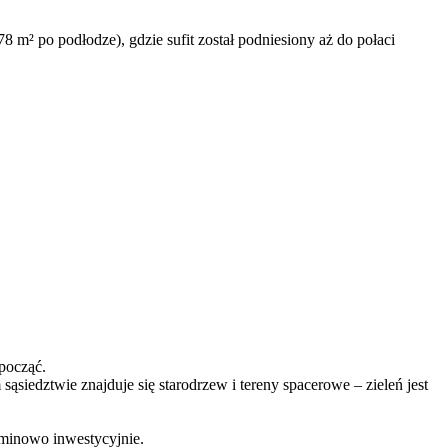
8 m² po podłodze), gdzie sufit został podniesiony aż do połaci
począć.
ąsiedztwie znajduje się starodrzew i tereny spacerowe – zieleń jest
erminowo inwestycyjnie.