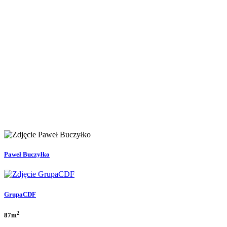
Paweł Buczyłko
GrupaCDF
2
87m