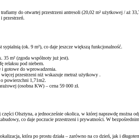
afiamy do otwartej przestrzeni antresoli (20,02 m² użytkowej / aż 33,7
i przestrzeń.
sypialnią (ok. 9 m²), co daje jeszcze większą funkcjonalność.
 35 m² (zgoda wspólnoty już jest).
fę relaksu pod niebem.
e i gotowe do wprowadzenia.
 więcej przestrzeni niż wskazuje metraż użytkowy .
 o powierzchni 1,71m2.
arażowej (osobna KW) – cena 59 000 zł.
 części Olsztyna, a jednocześnie okolica, w której naprawdę można od
zabudowy, co daje poczucie przestrzeni i prywatności. W bezpośrednim s
alizacja, która po prostu działa – zarówno na co dzień, jak i długot