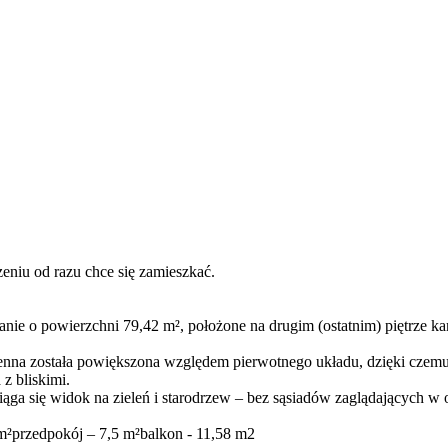
zeniu od razu chce się zamieszkać.
 o powierzchni 79,42 m², położone na drugim (ostatnim) piętrze ka
a dzienna została powiększona względem pierwotnego układu, dzięki cz
 z bliskimi.
ąga się widok na zieleń i starodrzew – bez sąsiadów zaglądających w 
m²przedpokój – 7,5 m²balkon - 11,58 m2