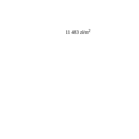
999 000 PLN
2
11 483 zł/m