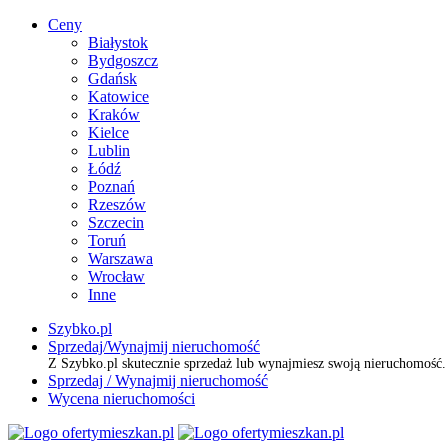
Ceny
Białystok
Bydgoszcz
Gdańsk
Katowice
Kraków
Kielce
Lublin
Łódź
Poznań
Rzeszów
Szczecin
Toruń
Warszawa
Wrocław
Inne
Szybko.pl
Sprzedaj/Wynajmij nieruchomość
Z Szybko.pl skutecznie sprzedaż lub wynajmiesz swoją nieruchomość
Sprzedaj / Wynajmij nieruchomość
Wycena nieruchomości