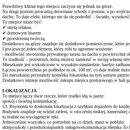
Prawdziwy klimat tego miejsca zaczyna się jednak na górze.
Na drugi poziom prowadzą drewniane schody z jesionu, a po wejściu tr
dachu. To daje efekt, którego nie da się podrobić – światło, wysokość 
To miejsce może być:
✔ strefą relaksu
✔ domowym biurem
✔ przestrzenią twórczą
Dodatkowo na górze znajduje się dodatkowe pomieszczenie, które jest 
I jest jeszcze jeden element, który robi tu ogromne wrażenie:
- możliwość stworzenia prywatnego tarasu na dachu o powierzchni ok.
To rzadkość – przestrzeń, którą możesz zamienić w swoją własną stre
Mieszkanie jest wykończone w wysokim standardzie, bardzo zadban
Łączna powierzchnia po podłodze to ok. 100 m², co daje realnie dużo
Do mieszkania przynależy komórka lokatorska na tym samym piętrze
Dodatkowo istnieje możliwość zakupu miejsca postojowego w hali g
LOKALIZACJA
To miejsce łączy dwie rzeczy, które rzadko idą w parze:
spokój i świetną komunikację.
Ul. Reymonta to doskonała lokalizacja z szybkim dojazdem do każdej
Budynek znajduje się wśród zieleni, w otoczeniu niskiej, kameralnej 
tu realnie na wyciągnięcie ręki.
Jednocześnie wszystko, co potrzebne na co dzień, masz w pobliżu:
sklepyszkoły i przedszkolapunkty usługowekomunikacja miejska To lok