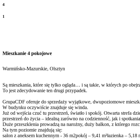
4
1
Mieszkanie 4 pokojowe
Warmińsko-Mazurskie, Olsztyn
Są mieszkania, które się tylko ogląda… i są takie, w których po obejr
To jest zdecydowanie ten drugi przypadek.
GrupaCDF oferuje do sprzedaży wyjątkowe, dwupoziomowe mieszkanie
W budynku oczywiście znajduje się winda.
Już od wejścia czuć tu przestrzeń, światło i spokój. Otwarta stref
przestrzeń do życia – idealną zarówno na codzienność, jak i spotkania
Duże przeszklenia prowadzą na narożny, duży balkon, z którego rozci
Na tym poziomie znajdują się:
salon z aneksem kuchennym - 36 m2pokój – 9,41 m²łazienka – 5,18 