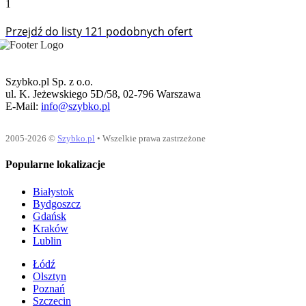
1
Przejdź do listy 121 podobnych ofert
Szybko.pl Sp. z o.o.
ul. K. Jeżewskiego 5D/58, 02-796 Warszawa
E-Mail:
info@szybko.pl
2005-2026 ©
Szybko.pl
• Wszelkie prawa zastrzeżone
Popularne lokalizacje
Białystok
Bydgoszcz
Gdańsk
Kraków
Lublin
Łódź
Olsztyn
Poznań
Szczecin