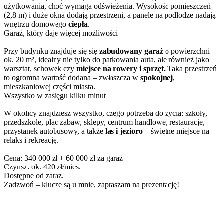
użytkowania, choć wymaga odświeżenia. Wysokość pomieszczeń
(2,8 m) i duże okna dodają przestrzeni, a panele na podłodze nadają
wnętrzu domowego
ciepła
.
Garaż, który daje więcej możliwości
Przy budynku znajduje się się
zabudowany garaż
o powierzchni
ok. 20 m², idealny nie tylko do parkowania auta, ale również jako
warsztat, schowek czy
miejsce na rowery i sprzęt.
Taka przestrzeń
to ogromna wartość dodana – zwłaszcza w
spokojnej
,
mieszkaniowej części miasta.
Wszystko w zasięgu kilku minut
W okolicy znajdziesz wszystko, czego potrzeba do życia: szkoły,
przedszkole, plac zabaw, sklepy, centrum handlowe, restauracje,
przystanek autobusowy, a także
las i jezioro
– świetne miejsce na
relaks i rekreację.
Cena: 340 000 zł + 60 000 zł za garaż
Czynsz: ok. 420 zł/mies.
Dostępne od zaraz.
Zadzwoń – klucze są u mnie, zapraszam na prezentację!