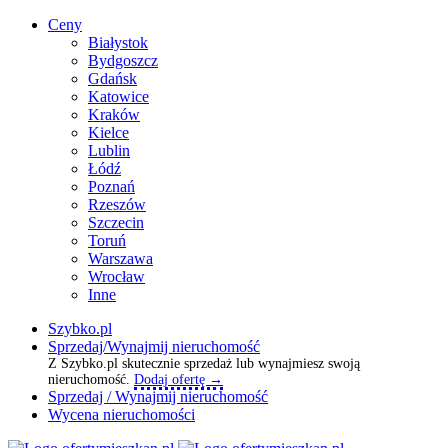
Ceny
Białystok
Bydgoszcz
Gdańsk
Katowice
Kraków
Kielce
Lublin
Łódź
Poznań
Rzeszów
Szczecin
Toruń
Warszawa
Wrocław
Inne
Szybko.pl
Sprzedaj/Wynajmij nieruchomość
Z Szybko.pl skutecznie sprzedaż lub wynajmiesz swoją
nieruchomość.
Dodaj ofertę →
Sprzedaj / Wynajmij nieruchomość
Wycena nieruchomości