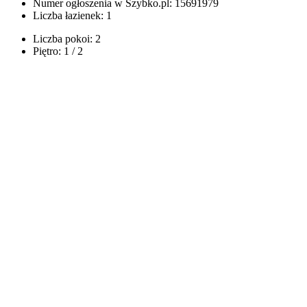
Numer ogłoszenia w Szybko.pl:
15691979
Liczba łazienek:
1
Liczba pokoi:
2
Piętro:
1 / 2