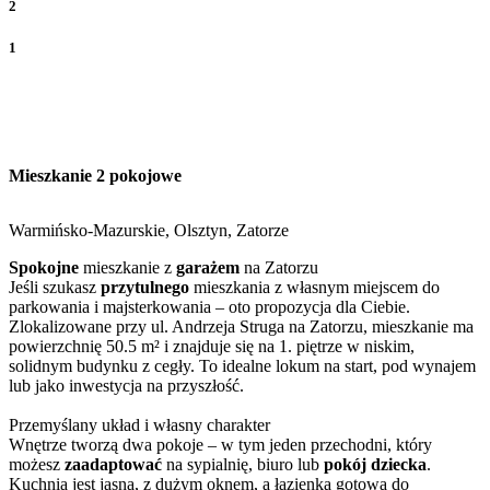
2
1
Mieszkanie 2 pokojowe
Warmińsko-Mazurskie, Olsztyn, Zatorze
Spokojne
mieszkanie z
garażem
na Zatorzu
Jeśli szukasz
przytulnego
mieszkania z własnym miejscem do
parkowania i majsterkowania – oto propozycja dla Ciebie.
Zlokalizowane przy ul. Andrzeja Struga na Zatorzu, mieszkanie ma
powierzchnię 50.5 m² i znajduje się na 1. piętrze w niskim,
solidnym budynku z cegły. To idealne lokum na start, pod wynajem
lub jako inwestycja na przyszłość.
Przemyślany układ i własny charakter
Wnętrze tworzą dwa pokoje – w tym jeden przechodni, który
możesz
zaadaptować
na sypialnię, biuro lub
pokój dziecka
.
Kuchnia jest jasna, z dużym oknem, a łazienka gotowa do