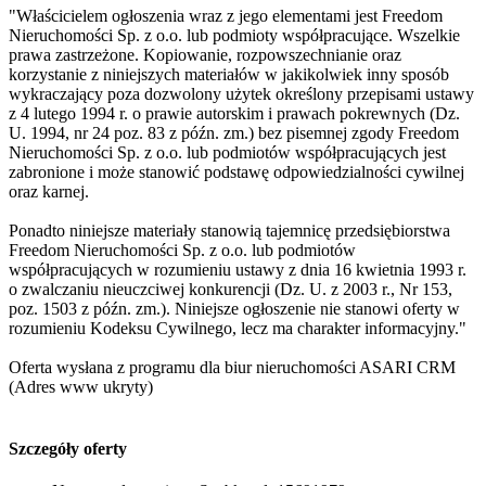
"Właścicielem ogłoszenia wraz z jego elementami jest Freedom
Nieruchomości Sp. z o.o. lub podmioty współpracujące. Wszelkie
prawa zastrzeżone. Kopiowanie, rozpowszechnianie oraz
korzystanie z niniejszych materiałów w jakikolwiek inny sposób
wykraczający poza dozwolony użytek określony przepisami ustawy
z 4 lutego 1994 r. o prawie autorskim i prawach pokrewnych (Dz.
U. 1994, nr 24 poz. 83 z późn. zm.) bez pisemnej zgody Freedom
Nieruchomości Sp. z o.o. lub podmiotów współpracujących jest
zabronione i może stanowić podstawę odpowiedzialności cywilnej
oraz karnej.
Ponadto niniejsze materiały stanowią tajemnicę przedsiębiorstwa
Freedom Nieruchomości Sp. z o.o. lub podmiotów
współpracujących w rozumieniu ustawy z dnia 16 kwietnia 1993 r.
o zwalczaniu nieuczciwej konkurencji (Dz. U. z 2003 r., Nr 153,
poz. 1503 z późn. zm.). Niniejsze ogłoszenie nie stanowi oferty w
rozumieniu Kodeksu Cywilnego, lecz ma charakter informacyjny."
Oferta wysłana z programu dla biur nieruchomości ASARI CRM
(
Adres www ukryty
)
Szczegóły oferty