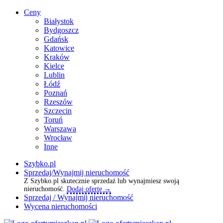
Ceny
Białystok
Bydgoszcz
Gdańsk
Katowice
Kraków
Kielce
Lublin
Łódź
Poznań
Rzeszów
Szczecin
Toruń
Warszawa
Wrocław
Inne
Szybko.pl
Sprzedaj/Wynajmij nieruchomość
Z Szybko.pl skutecznie sprzedaż lub wynajmiesz swoją
nieruchomość.
Dodaj ofertę →
Sprzedaj / Wynajmij nieruchomość
Wycena nieruchomości