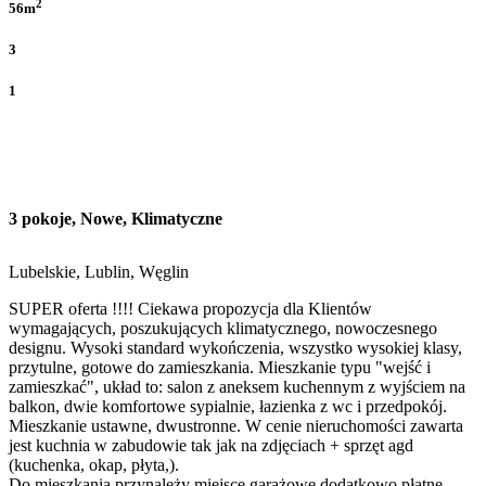
2
56m
3
1
3 pokoje, Nowe, Klimatyczne
Lubelskie, Lublin, Węglin
SUPER oferta !!!! Ciekawa propozycja dla Klientów
wymagających, poszukujących klimatycznego, nowoczesnego
designu. Wysoki standard wykończenia, wszystko wysokiej klasy,
przytulne, gotowe do zamieszkania. Mieszkanie typu "wejść i
zamieszkać", układ to: salon z aneksem kuchennym z wyjściem na
balkon, dwie komfortowe sypialnie, łazienka z wc i przedpokój.
Mieszkanie ustawne, dwustronne. W cenie nieruchomości zawarta
jest kuchnia w zabudowie tak jak na zdjęciach + sprzęt agd
(kuchenka, okap, płyta,).
Do mieszkania przynależy miejsce garażowe dodatkowo płatne.