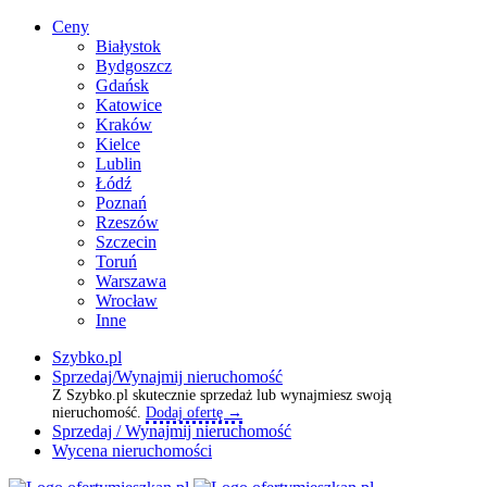
Ceny
Białystok
Bydgoszcz
Gdańsk
Katowice
Kraków
Kielce
Lublin
Łódź
Poznań
Rzeszów
Szczecin
Toruń
Warszawa
Wrocław
Inne
Szybko.pl
Sprzedaj/Wynajmij nieruchomość
Z Szybko.pl skutecznie sprzedaż lub wynajmiesz swoją
nieruchomość.
Dodaj ofertę →
Sprzedaj / Wynajmij nieruchomość
Wycena nieruchomości