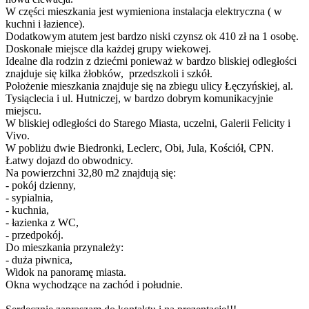
W części mieszkania jest wymieniona instalacja elektryczna ( w
kuchni i łazience).
Dodatkowym atutem jest bardzo niski czynsz ok 410 zł na 1 osobę.
Doskonałe miejsce dla każdej grupy wiekowej.
Idealne dla rodzin z dziećmi ponieważ w bardzo bliskiej odległości
znajduje się kilka żłobków, przedszkoli i szkół.
Położenie mieszkania znajduje się na zbiegu ulicy Łęczyńskiej, al.
Tysiąclecia i ul. Hutniczej, w bardzo dobrym komunikacyjnie
miejscu.
W bliskiej odległości do Starego Miasta, uczelni, Galerii Felicity i
Vivo.
W pobliżu dwie Biedronki, Leclerc, Obi, Jula, Kościół, CPN.
Łatwy dojazd do obwodnicy.
Na powierzchni 32,80 m2 znajdują się:
- pokój dzienny,
- sypialnia,
- kuchnia,
- łazienka z WC,
- przedpokój.
Do mieszkania przynależy:
- duża piwnica,
Widok na panoramę miasta.
Okna wychodzące na zachód i południe.