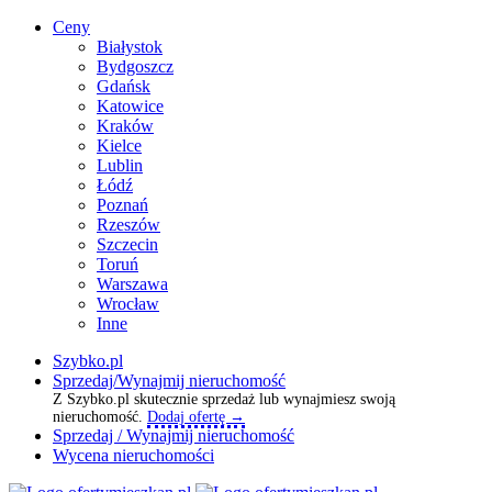
Ceny
Białystok
Bydgoszcz
Gdańsk
Katowice
Kraków
Kielce
Lublin
Łódź
Poznań
Rzeszów
Szczecin
Toruń
Warszawa
Wrocław
Inne
Szybko.pl
Sprzedaj/Wynajmij nieruchomość
Z Szybko.pl skutecznie sprzedaż lub wynajmiesz swoją
nieruchomość.
Dodaj ofertę →
Sprzedaj / Wynajmij nieruchomość
Wycena nieruchomości