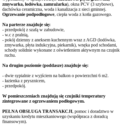
zmywarka, lodówka, zamrażarka
), okna PCV (3 szybowe),
dachówka ceramiczna, woda i kanalizacja z sieci gminnej.
Ogrzewanie podpodłogowe
, ciepła woda z kotła gazowego.
Na parterze znajduje się:
- przedpokój z szafą w zabudowie,
- w.c z pralnią,
- pokój dzienny z aneksem kuchennym wraz z AGD (lodówka,
zmywarka, płyta indukcyjna, piekarnik), wnęka pod schodami,
schody solidnie wykonane z oświetleniem aktywnym na czujnik
ruchu.
Na drugim poziomie (poddasze) znajduje się:
- dwie sypialnie z wyjściem na balkon o powierzchni 6 m2.
- łazienka z prysznicem,
- przedpokój.
W pomieszczeniach znajdują się czujniki temperatury
zintegrowane z ogrzewaniem podłogowym.
PEŁNA OBSŁUGA TRANSAKCJI
, pomoc i doradztwo w
uzyskaniu kredytu mieszkaniowego (współpraca z doradcą
finansowym).