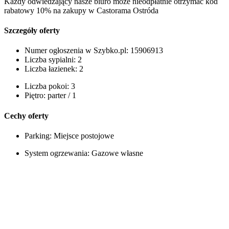
Każdy odwiedzający nasze biuro może nieodpłatnie otrzymać kod
rabatowy 10% na zakupy w Castorama Ostróda
Szczegóły oferty
Numer ogłoszenia w Szybko.pl:
15906913
Liczba sypialni:
2
Liczba łazienek:
2
Liczba pokoi:
3
Piętro:
parter / 1
Cechy oferty
Parking:
Miejsce postojowe
System ogrzewania:
Gazowe własne