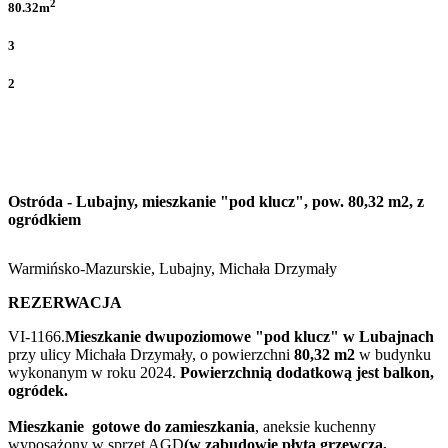
2
80.32m
3
2
Ostróda - Lubajny, mieszkanie "pod klucz", pow. 80,32 m2, z
ogródkiem
Warmińsko-Mazurskie, Lubajny, Michała Drzymały
REZERWACJA
VI-1166.
Mieszkanie dwupoziomowe "pod klucz" w Lubajnach
przy ulicy Michała Drzymały, o powierzchni
80,32 m2
w budynku
wykonanym w roku 2024.
Powierzchnią dodatkową jest balkon,
ogródek.
Mieszkanie gotowe do zamieszkania
, aneksie kuchenny
wyposażony w sprzęt AGD
(w zabudowie płyta grzewcza,