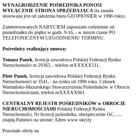
WYNAGRODZENIE POŚREDNIKA PONOSI
WYŁĄCZNIE STRONA SPRZEDAJĄCA
(ta zasada
stosowana jest od założenia biura GEOPIONIER w 1996 roku).
Zainteresowanych NABYCIEM zapraszam codziennie od
poniedziałku do piątku w godz. 9-16, - w innym czasie PO
TELEFONICZNYM UZGODNIENIU TERMINU.
Pośrednicy realizujący umowę:
Tomasz Panek
, licencja zawodowa Polskiej Federacji Rynku
Nieruchomości nr 29365, - telefon nr
XXXXX511
,
Piotr Panek
, licencja zawodowa Polskiej Federacji Rynku
Nieruchomości nr 3541, - na rynku od 1996 roku. Członek
Warmińsko-Mazurskiego Stowarzyszenia Pośredników w Obrocie
Nieruchomościami, telefon nr
XXXXX061
CENTRALNY REJESTR POŚREDNIKÓW w OBROCIE
NIERUCHOMOŚCIAMI
Polskiej Federacji Rynku
Nieruchomości, Nr licencji pośrednika, ubezpieczenie OC, .....
znajdą Państwo na stronie:
Adres www ukryty
Pozostałe oferty na