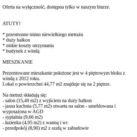
Oferta na wyłączność, dostępna tylko w naszym biurze.
ATUTY!
* przestronne mimo niewielkiego metrażu
* duży balkon
* niskie koszty utrzymania
* budynek z windą
MIESZKANIE
Prezentowane mieszkanie położone jest w 4 piętrowym bloku z
windą z 2012 roku.
Lokal o powierzchni 44,77 m2 znajduje się na 2 piętrze.
Na metraż składają się:
- salon (15,49 m2) z wyjściem na duży balkon
- jasna kuchnia (5,77 m2) otwarta na salon - umeblowana i
wyposażona w AGD
- sypialnia (9,66 m2)
- łazienka (4,95 m2) z wanną i wc
- przedpokój (8,90) m2 z szafą w zabudowie