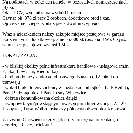
Na podłogach w pokojach panele, w pozostałych pomieszczeniach
płytki.
Okna PCV, wychodzą na wschód i północ.
Czynsz ok. 378 zł przy 2 osobach, dodatkowo prąd i gaz.
Ogrzewanie i ciepła woda z pieca dwufunkcyjnego.
Wraz z mieszkaniem należy zakupić miejsce postojowe w garażu
podziemnym - dodatkowo płatne 55.000 zł. (osobna KW). Czynsz
za miejsce postojowe wynosi 124 zł.
LOKALIZACJA:
- w bliskiej okolicy pełna infrastruktura handlowo - usługowa (m.in.
Żabka, Lewiatan, Biedronka)
- 8 minut do przystanku autobusowego Banacha, 12 minut do
tramwaju
- wokół bloku tereny zielone, w niedalekiej odległości Park Reduta,
Park Białoprądnicki i Park Leśny Witkowice
- dobrze skomunikowana okolica dzięki
nowopowstałym/powstającym inwestycjom drogowym jak Al. 29
Listopada, Trasa Wolbromska czy północna obwodnica Krakowa.
Zadzwoń! Opowiem o szczegółach, zaproszę na prezentację i
doradzę jak przyjacielowi!