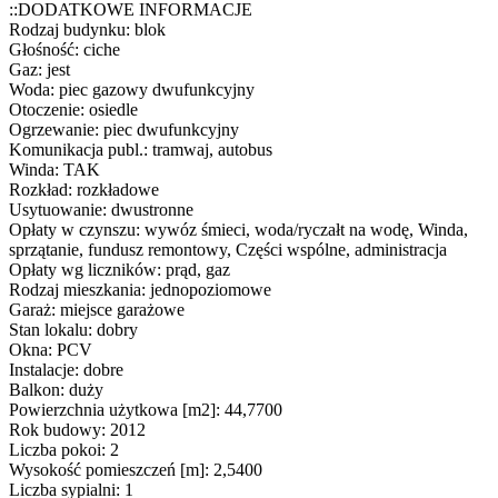
::DODATKOWE INFORMACJE
Rodzaj budynku: blok
Głośność: ciche
Gaz: jest
Woda: piec gazowy dwufunkcyjny
Otoczenie: osiedle
Ogrzewanie: piec dwufunkcyjny
Komunikacja publ.: tramwaj, autobus
Winda: TAK
Rozkład: rozkładowe
Usytuowanie: dwustronne
Opłaty w czynszu: wywóz śmieci, woda/ryczałt na wodę, Winda,
sprzątanie, fundusz remontowy, Części wspólne, administracja
Opłaty wg liczników: prąd, gaz
Rodzaj mieszkania: jednopoziomowe
Garaż: miejsce garażowe
Stan lokalu: dobry
Okna: PCV
Instalacje: dobre
Balkon: duży
Powierzchnia użytkowa [m2]: 44,7700
Rok budowy: 2012
Liczba pokoi: 2
Wysokość pomieszczeń [m]: 2,5400
Liczba sypialni: 1