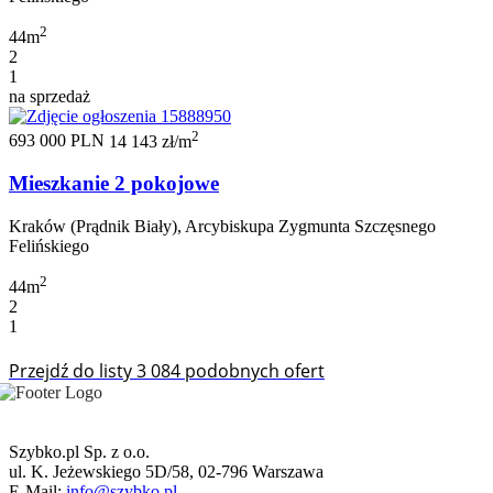
2
44m
2
1
na sprzedaż
2
693 000 PLN
14 143 zł/m
Mieszkanie 2 pokojowe
Kraków (Prądnik Biały), Arcybiskupa Zygmunta Szczęsnego
Felińskiego
2
44m
2
1
Przejdź do listy 3 084 podobnych ofert
Szybko.pl Sp. z o.o.
ul. K. Jeżewskiego 5D/58, 02-796 Warszawa
E-Mail:
info@szybko.pl