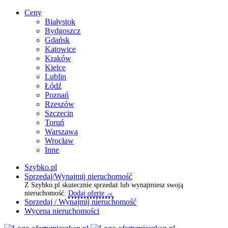
Ceny
Białystok
Bydgoszcz
Gdańsk
Katowice
Kraków
Kielce
Lublin
Łódź
Poznań
Rzeszów
Szczecin
Toruń
Warszawa
Wrocław
Inne
Szybko.pl
Sprzedaj/Wynajmij nieruchomość
Z Szybko.pl skutecznie sprzedaż lub wynajmiesz swoją
nieruchomość.
Dodaj ofertę →
Sprzedaj / Wynajmij nieruchomość
Wycena nieruchomości