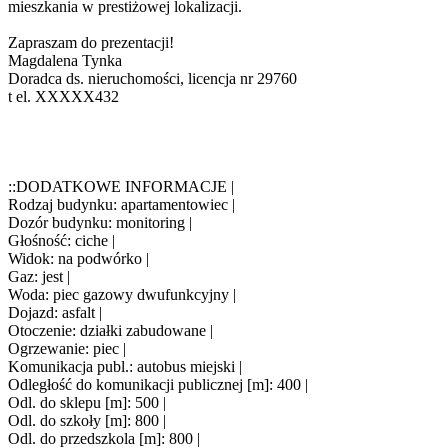
mieszkania w prestiżowej lokalizacji.
Zapraszam do prezentacji!
Magdalena Tynka
Doradca ds. nieruchomości, licencja nr 29760
t el.
XXXXX432
::DODATKOWE INFORMACJE |
Rodzaj budynku: apartamentowiec |
Dozór budynku: monitoring |
Głośność: ciche |
Widok: na podwórko |
Gaz: jest |
Woda: piec gazowy dwufunkcyjny |
Dojazd: asfalt |
Otoczenie: działki zabudowane |
Ogrzewanie: piec |
Komunikacja publ.: autobus miejski |
Odległość do komunikacji publicznej [m]: 400 |
Odl. do sklepu [m]: 500 |
Odl. do szkoły [m]: 800 |
Odl. do przedszkola [m]: 800 |