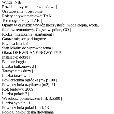
Winda: NIE |
Rozkład: trzystronne rozkładowe |
Usytuowanie: trójstronne |
Rolety antywłamaniowe: TAK |
Teren ogrodzony: TAK |
Opłaty w czynszu: wywóz nieczystości, woda ciepła, woda,
fundusz remontowy, Części wspólne, CO |
Rodzaj mieszkania: apartament |
Garaż: miejsce parkingowe |
Piwnica [m2]: 3 |
Stan lokalu: do wprowadzenia |
Okna: DREWNIANE NOWY TYP |
Instalacje: dobre |
Balkon: loggia |
Liczba balkonów: 3 |
Tarasy: taras duży |
Liczba tarasów: 2 |
Powierzchnia ogródka [m2]: 100 |
Powierzchnia użytkowa [m2]: 71 |
Rok budowy: 2009 |
Liczba pokoi: 2 |
Wysokość pomieszczeń [m]: 3,5500 |
Liczba sypialni: 1 |
Powierzchnia pokoi [m2]: 13 |
Podłogi pokoi: deska drewniana |