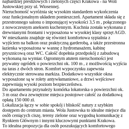
najbardziej prestiżowych i zielonych części Krakowa - na Woli
Justowskiej przy ul. Wiosennej.
Nieruchomość wyróżnia się wysokim standardem wykończenia
oraz funkcjonalnym układem pomieszczeń. Apartament składa się z
przestronnego salonu o imponującej wysokości 3,5 m , połączonego
z nowoczesnym aneksem kuchennym. Kuchnia została wykonana z
drewnianymi frontami i wyposażona w wysokiej klasy sprzęt AGD.
W mieszkaniu znajduje się również komfortowa sypialnia z
wyjściem na balkon oraz praktyczną garderobą, a także przestronna
łazienka wyposażona w wannę z hydromasażem, kabinę
prysznicową oraz WC. Całość dopełnia przedpokój z zabudową
wykonaną na wymiar. Ogromnym atutem nieruchomości jest
prywatny ogródek o powierzchni ok. 100 m , z możliwością wyjścia
na taras z dwóch stron. Komfort wypoczynku zapewnia
elektrycznie sterowana markiza. Dodatkowo wszystkie okna
wyposażone są w rolety antywłamaniowe, a drzwi wejściowe
zapewniają wysoki poziom bezpieczeństwa.
Do apartamentu przynależy komórka lokatorska o powierzchni ok.
3 m oraz dwa zewnętrzne miejsca postojowe całość za dodatkową
opłatą 150 000 zł.
Lokalizacja łączy w sobie spokój i bliskość natury z szybkim
dostępem do centrum miasta. Wola Justowska to idealne miejsce dla
osób ceniących ciszę, tereny zielone oraz wygodną komunikację z
Rynkiem Głównym i innymi kluczowymi punktami Krakowa.
To idealna propozycja dla osób poszukujących komfortowego