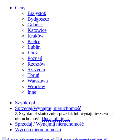
Ceny
Białystok
Bydgoszcz
Gdańsk
Katowice
Kraków
Kielce
Lublin
Łódź
Poznań
Rzeszów
Szczecin
Toruń
Warszawa
Wrocław
Inne
Szybko.pl
Sprzedaj/Wynajmij nieruchomość
Z Szybko.pl skutecznie sprzedaż lub wynajmiesz swoją
nieruchomość.
Dodaj ofertę →
Sprzedaj / Wynajmij nieruchomość
Wycena nieruchomości