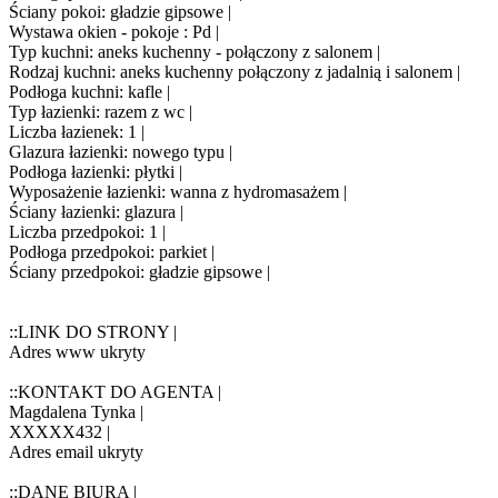
Ściany pokoi: gładzie gipsowe |
Wystawa okien - pokoje : Pd |
Typ kuchni: aneks kuchenny - połączony z salonem |
Rodzaj kuchni: aneks kuchenny połączony z jadalnią i salonem |
Podłoga kuchni: kafle |
Typ łazienki: razem z wc |
Liczba łazienek: 1 |
Glazura łazienki: nowego typu |
Podłoga łazienki: płytki |
Wyposażenie łazienki: wanna z hydromasażem |
Ściany łazienki: glazura |
Liczba przedpokoi: 1 |
Podłoga przedpokoi: parkiet |
Ściany przedpokoi: gładzie gipsowe |
::LINK DO STRONY |
Adres www ukryty
::KONTAKT DO AGENTA |
Magdalena Tynka |
XXXXX432
|
Adres email ukryty
::DANE BIURA |