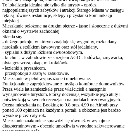
To lokalizacja idealna nie tylko dla turysty - oprócz
najpopularniejszych zabytków i atrakcji Starego Miasta w zasięgu
ręki są również restauracje, sklepy i przystanki komunikacji
miejskiej.
Mieszkanie położone na drugim piętrze - jasne i słoneczne z dużymi
oknami o wystawie zachodniej.
Składa się:
- dużego pokoju, w którym znajduje się wygodny, rozkładany
narożnik z stolikiem kawowym oraz stół jadalniany,
- sypialni z dużym łóżkiem dwuosobowym,
- kuchni - w zabudowie ze sprzętem AGD - lodówka, zmywarka,
płyta grzewcza, okap, mikrofalówka.
- łazienki z prysznicem,
- przedpokoju z szafą w zabudowie.
Mieszkanie w pełni wyposażone i umeblowane.
Funkcjonalnie zaprojektowane z myślą o komforcie domowników.
Przez wiele lat zamieszkałe przez właścicieli a następnie
wynajmowane turystom, którzy doceniają wszystkie jego atuty i
potwierdzają w swoich recenzjach na portalach rezerwacyjnych.
Ocena mieszkania na Booking to 9.8 oraz 4,99 na Airbnb przy
ponad 100 opiniach na każdym z portali, a obłożenie jest bardzo
wysokie przez cały rok.
Mieszkanie znakomicie sprawdzi się również w wynajmie
długoterminowym - obecnie umożliwia wygodne zakwaterowanie