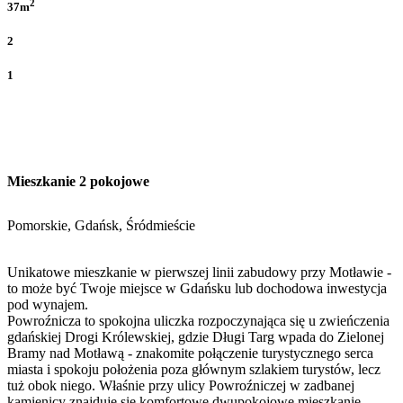
2
37m
2
1
Mieszkanie 2 pokojowe
Pomorskie, Gdańsk, Śródmieście
Unikatowe mieszkanie w pierwszej linii zabudowy przy Motławie -
to może być Twoje miejsce w Gdańsku lub dochodowa inwestycja
pod wynajem.
Powroźnicza to spokojna uliczka rozpoczynająca się u zwieńczenia
gdańskiej Drogi Królewskiej, gdzie Długi Targ wpada do Zielonej
Bramy nad Motławą - znakomite połączenie turystycznego serca
miasta i spokoju położenia poza głównym szlakiem turystów, lecz
tuż obok niego. Właśnie przy ulicy Powroźniczej w zadbanej
kamienicy znajduje się komfortowe dwupokojowe mieszkanie.