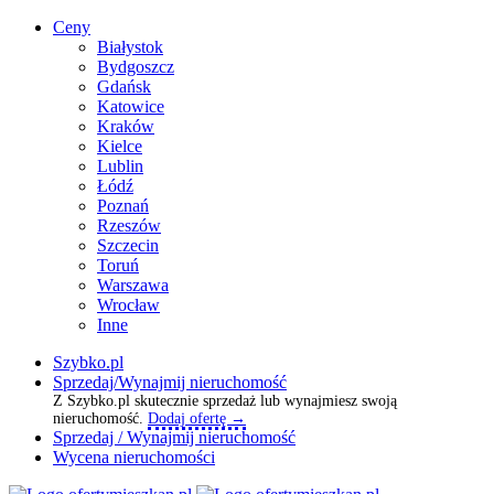
Ceny
Białystok
Bydgoszcz
Gdańsk
Katowice
Kraków
Kielce
Lublin
Łódź
Poznań
Rzeszów
Szczecin
Toruń
Warszawa
Wrocław
Inne
Szybko.pl
Sprzedaj/Wynajmij nieruchomość
Z Szybko.pl skutecznie sprzedaż lub wynajmiesz swoją
nieruchomość.
Dodaj ofertę →
Sprzedaj / Wynajmij nieruchomość
Wycena nieruchomości