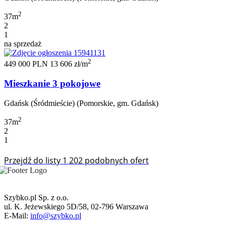
2
37m
2
1
na sprzedaż
2
449 000 PLN
13 606 zł/m
Mieszkanie 3 pokojowe
Gdańsk (Śródmieście) (Pomorskie, gm. Gdańsk)
2
37m
2
1
Przejdź do listy 1 202 podobnych ofert
Szybko.pl Sp. z o.o.
ul. K. Jeżewskiego 5D/58, 02-796 Warszawa
E-Mail:
info@szybko.pl