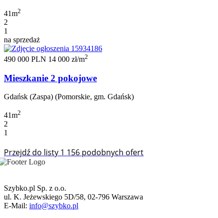
2
41m
2
1
na sprzedaż
2
490 000 PLN
14 000 zł/m
Mieszkanie 2 pokojowe
Gdańsk (Zaspa) (Pomorskie, gm. Gdańsk)
2
41m
2
1
Przejdź do listy 1 156 podobnych ofert
Szybko.pl Sp. z o.o.
ul. K. Jeżewskiego 5D/58, 02-796 Warszawa
E-Mail:
info@szybko.pl