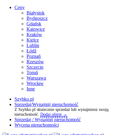
Ceny
Białystok
Bydgoszcz
Gdańsk
Katowice
Kraków
Kielce
Lublin
Łódź
Poznań
Rzeszów
Szczecin
Toruń
Warszawa
Wrocław
Inne
Szybko.pl
Sprzedaj/Wynajmij nieruchomość
Z Szybko.pl skutecznie sprzedaż lub wynajmiesz swoją
nieruchomość.
Dodaj ofertę →
Sprzedaj / Wynajmij nieruchomość
Wycena nieruchomości