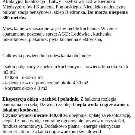
Atrakcyjna lokalizacja - Łatwy i szybki wyjazd w kierunku
Międzyzdrojów i Kamienia Pomorskiego. Niedaleko nadrzeczny
bulwar, stacja benzynowa, sklep Biedronka.
Do morza niespełna
300 metrów
.
Mieszkanie wyposażone w jest w meble kuchenne. W cenie
apartamentu pozostaje sprzęt AGD: Lodówka , kuchenka
mikrofalowa, piekarnik, płyta kuchenna elektryczna, .
Całkowita powierzchnia mieszkania obejmuje:
- salon połączony z aneksem kuchennym - powierzchnia około 26
m2 m2
- balkon - około 3 m2
- łazienka z wc o powierzchni około 4,30 m2
- korytarz około 4,0 m2
Ekspozycja okien - zachód i południe
. Z balkonu rozległa
panorama na rzekę Dziwną i zatokę.
Ciepła woda i ogrzewanie z
lokalnej kotłowni
.
Czynsz wynosi niecałe 340,00 zł
, obejmuje: opłatę za eksploatację,
ciepłą i zimną wodę, centralne ogrzewanie, wywóz nieczystości,
fundusz remontowy). Dodatkowo płatna - energia elektryczna
Internet - do mieszkania doprowadzono światłowód