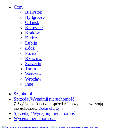
Ceny
Białystok
Bydgoszcz
Gdańsk
Katowice
Kraków
Kielce
Lublin
Łódź
Poznań
Rzeszów
Szczecin
Toruń
Warszawa
Wrocław
Inne
Szybko.pl
Sprzedaj/Wynajmij nieruchomość
Z Szybko.pl skutecznie sprzedaż lub wynajmiesz swoją
nieruchomość.
Dodaj ofertę →
Sprzedaj / Wynajmij nieruchomość
Wycena nieruchomości