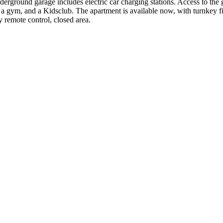
rground garage includes electric car charging stations. Access to the g
a gym, and a Kidsclub. The apartment is available now, with turnkey fini
by remote control, closed area.