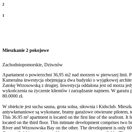
2
1
Mieszkanie 2 pokojowe
Zachodniopomorskie, Dziwnów
Apartament o powierzchni 36,95 m2 nad morzem w pierwszej linii. P
Kameralna inwestycja obejmująca dwa budynki o wyjątkowej architekt
Zatokę Wrzosowską z drugiej. Inwestycja oddalona jest od morza jed
wykończenia na życzenie klientów i zarządzanie najmem. W garażu
80.0000 zł.
W obiekcie jest sucha sauna, grota solna, siłownia i Kidsclub. Miesz
antywłamaniowe są wykonane, bramy garażowe otwierane pilotem, te
This 36.95 m² apartment is located on the first line of the seafront. It
located on the third floor. This intimate development comprises two bu
River and Wrzosowska Bay on the other. The development is only 60 met