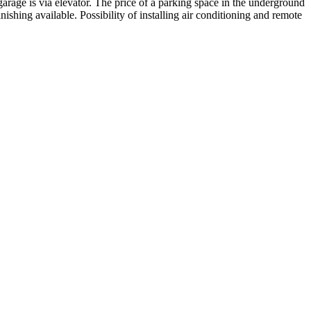
arage is via elevator. The price of a parking space in the underground
shing available. Possibility of installing air conditioning and remote