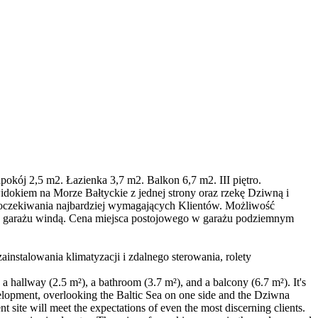
okój 2,5 m2. Łazienka 3,7 m2. Balkon 6,7 m2. III piętro.
idokiem na Morze Bałtyckie z jednej strony oraz rzekę Dziwną i
ni oczekiwania najbardziej wymagających Klientów. Możliwość
o garażu windą. Cena miejsca postojowego w garażu podziemnym
ainstalowania klimatyzacji i zdalnego sterowania, rolety
, a hallway (2.5 m²), a bathroom (3.7 m²), and a balcony (6.7 m²). It's
development, overlooking the Baltic Sea on one side and the Dziwna
site will meet the expectations of even the most discerning clients.