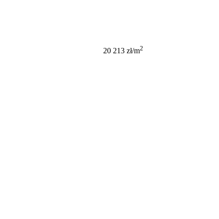
746 877 PLN
2
20 213 zł/m