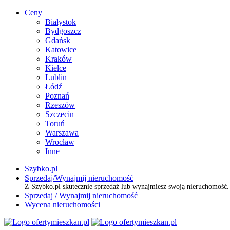
Ceny
Białystok
Bydgoszcz
Gdańsk
Katowice
Kraków
Kielce
Lublin
Łódź
Poznań
Rzeszów
Szczecin
Toruń
Warszawa
Wrocław
Inne
Szybko.pl
Sprzedaj/Wynajmij nieruchomość
Z Szybko.pl skutecznie sprzedaż lub wynajmiesz swoją nieruchomość
Sprzedaj / Wynajmij nieruchomość
Wycena nieruchomości