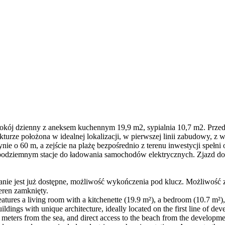
okój dzienny z aneksem kuchennym 19,9 m2, sypialnia 10,7 m2. Przedp
urze położona w idealnej lokalizacji, w pierwszej linii zabudowy, z w
ynie o 60 m, a zejście na plażę bezpośrednio z terenu inwestycji speł
 podziemnym stacje do ładowania samochodów elektrycznych. Zjazd d
kanie jest już dostępne, możliwość wykończenia pod klucz. Możliwość z
ren zamknięty.
 features a living room with a kitchenette (19.9 m²), a bedroom (10.7 m²)
ildings with unique architecture, ideally located on the first line of 
ers from the sea, and direct access to the beach from the development 