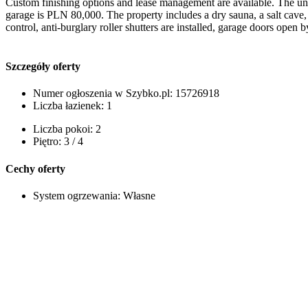
Custom finishing options and lease management are available. The unde
garage is PLN 80,000. The property includes a dry sauna, a salt cave, 
control, anti-burglary roller shutters are installed, garage doors open 
Szczegóły oferty
Numer ogłoszenia w Szybko.pl:
15726918
Liczba łazienek:
1
Liczba pokoi:
2
Piętro:
3 / 4
Cechy oferty
System ogrzewania:
Własne