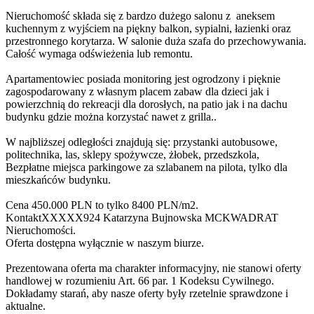
Nieruchomość składa się z bardzo dużego salonu z aneksem
kuchennym z wyjściem na piękny balkon, sypialni, łazienki oraz
przestronnego korytarza. W salonie duża szafa do przechowywania.
Całość wymaga odświeżenia lub remontu.
Apartamentowiec posiada monitoring jest ogrodzony i pięknie
zagospodarowany z własnym placem zabaw dla dzieci jak i
powierzchnią do rekreacji dla dorosłych, na patio jak i na dachu
budynku gdzie można korzystać nawet z grilla..
W najbliższej odległości znajdują się: przystanki autobusowe,
politechnika, las, sklepy spożywcze, żłobek, przedszkola,
Bezpłatne miejsca parkingowe za szlabanem na pilota, tylko dla
mieszkańców budynku.
Cena 450.000 PLN to tylko 8400 PLN/m2.
Kontakt
XXXXX924
Katarzyna Bujnowska MCKWADRAT
Nieruchomości.
Oferta dostępna wyłącznie w naszym biurze.
Prezentowana oferta ma charakter informacyjny, nie stanowi oferty
handlowej w rozumieniu Art. 66 par. 1 Kodeksu Cywilnego.
Dokładamy starań, aby nasze oferty były rzetelnie sprawdzone i
aktualne.