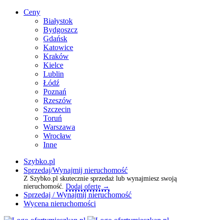
Ceny
Białystok
Bydgoszcz
Gdańsk
Katowice
Kraków
Kielce
Lublin
Łódź
Poznań
Rzeszów
Szczecin
Toruń
Warszawa
Wrocław
Inne
Szybko.pl
Sprzedaj/Wynajmij nieruchomość
Z Szybko.pl skutecznie sprzedaż lub wynajmiesz swoją
nieruchomość.
Dodaj ofertę →
Sprzedaj / Wynajmij nieruchomość
Wycena nieruchomości