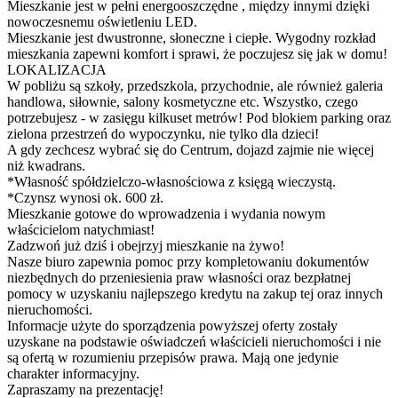
Mieszkanie jest w pełni energooszczędne , między innymi dzięki
nowoczesnemu oświetleniu LED.
Mieszkanie jest dwustronne, słoneczne i ciepłe. Wygodny rozkład
mieszkania zapewni komfort i sprawi, że poczujesz się jak w domu!
LOKALIZACJA
W pobliżu są szkoły, przedszkola, przychodnie, ale również galeria
handlowa, siłownie, salony kosmetyczne etc. Wszystko, czego
potrzebujesz - w zasięgu kilkuset metrów! Pod blokiem parking oraz
zielona przestrzeń do wypoczynku, nie tylko dla dzieci!
A gdy zechcesz wybrać się do Centrum, dojazd zajmie nie więcej
niż kwadrans.
*Własność spółdzielczo-własnościowa z księgą wieczystą.
*Czynsz wynosi ok. 600 zł.
Mieszkanie gotowe do wprowadzenia i wydania nowym
właścicielom natychmiast!
Zadzwoń już dziś i obejrzyj mieszkanie na żywo!
Nasze biuro zapewnia pomoc przy kompletowaniu dokumentów
niezbędnych do przeniesienia praw własności oraz bezpłatnej
pomocy w uzyskaniu najlepszego kredytu na zakup tej oraz innych
nieruchomości.
Informacje użyte do sporządzenia powyższej oferty zostały
uzyskane na podstawie oświadczeń właścicieli nieruchomości i nie
są ofertą w rozumieniu przepisów prawa. Mają one jedynie
charakter informacyjny.
Zapraszamy na prezentację!