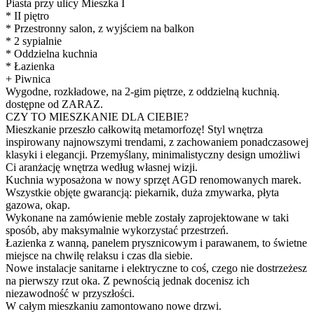
Piasta przy ulicy Mieszka I
* II piętro
* Przestronny salon, z wyjściem na balkon
* 2 sypialnie
* Oddzielna kuchnia
* Łazienka
+ Piwnica
Wygodne, rozkładowe, na 2-gim piętrze, z oddzielną kuchnią.
dostępne od ZARAZ.
CZY TO MIESZKANIE DLA CIEBIE?
Mieszkanie przeszło całkowitą metamorfozę! Styl wnętrza
inspirowany najnowszymi trendami, z zachowaniem ponadczasowej
klasyki i elegancji. Przemyślany, minimalistyczny design umożliwi
Ci aranżację wnętrza według własnej wizji.
Kuchnia wyposażona w nowy sprzęt AGD renomowanych marek.
Wszystkie objęte gwarancją: piekarnik, duża zmywarka, płyta
gazowa, okap.
Wykonane na zamówienie meble zostały zaprojektowane w taki
sposób, aby maksymalnie wykorzystać przestrzeń.
Łazienka z wanną, panelem prysznicowym i parawanem, to świetne
miejsce na chwilę relaksu i czas dla siebie.
Nowe instalacje sanitarne i elektryczne to coś, czego nie dostrzeżesz
na pierwszy rzut oka. Z pewnością jednak docenisz ich
niezawodność w przyszłości.
W całym mieszkaniu zamontowano nowe drzwi.