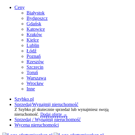
Ceny
Białystok
Bydgoszcz
Gdańsk
Katowice
Kraków
Kielce
Lublin
Łódź
Poznań
Rzeszów
Szczecin
Toruń
Warszawa
Wrocław
Inne
Szybko.pl
Sprzedaj/Wynajmij nieruchomość
Z Szybko.pl skutecznie sprzedaż lub wynajmiesz swoją
nieruchomość.
Dodaj ofertę →
Sprzedaj / Wynajmij nieruchomość
Wycena nieruchomości