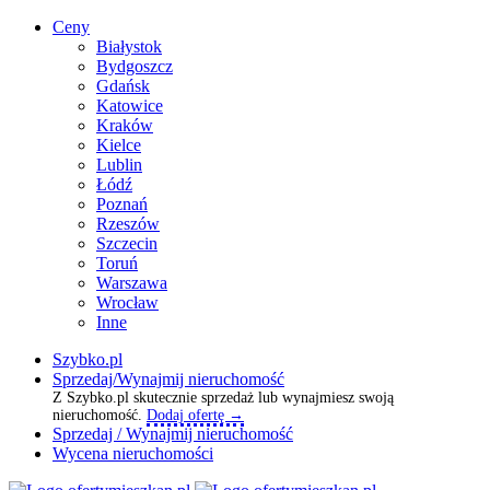
Ceny
Białystok
Bydgoszcz
Gdańsk
Katowice
Kraków
Kielce
Lublin
Łódź
Poznań
Rzeszów
Szczecin
Toruń
Warszawa
Wrocław
Inne
Szybko.pl
Sprzedaj/Wynajmij nieruchomość
Z Szybko.pl skutecznie sprzedaż lub wynajmiesz swoją
nieruchomość.
Dodaj ofertę →
Sprzedaj / Wynajmij nieruchomość
Wycena nieruchomości