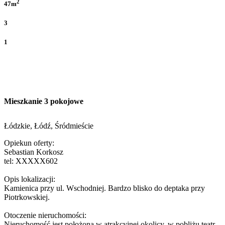
2
47m
3
1
Mieszkanie 3 pokojowe
Łódzkie, Łódź, Śródmieście
Opiekun oferty:
Sebastian Korkosz
tel:
XXXXX602
Opis lokalizacji:
Kamienica przy ul. Wschodniej. Bardzo blisko do deptaka przy
Piotrkowskiej.
Otoczenie nieruchomości:
Nieruchomość jest położona w atrakcyjnej okolicy, w pobliżu teatr