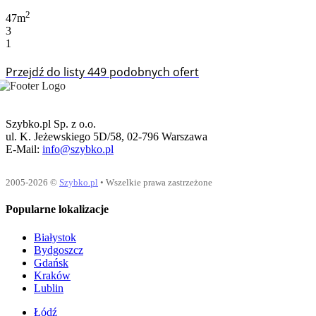
2
47m
3
1
Przejdź do listy 449 podobnych ofert
Szybko.pl Sp. z o.o.
ul. K. Jeżewskiego 5D/58, 02-796 Warszawa
E-Mail:
info@szybko.pl
2005-2026 ©
Szybko.pl
• Wszelkie prawa zastrzeżone
Popularne lokalizacje
Białystok
Bydgoszcz
Gdańsk
Kraków
Lublin
Łódź