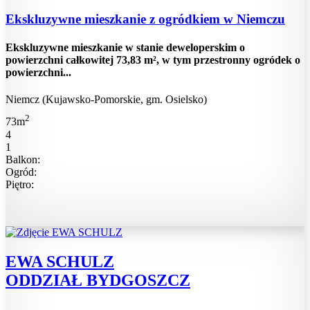
Ekskluzywne mieszkanie z ogródkiem w Niemczu
Ekskluzywne mieszkanie w stanie deweloperskim o
powierzchni całkowitej 73,83 m², w tym przestronny ogródek o
powierzchni...
Niemcz (Kujawsko-Pomorskie, gm. Osielsko)
2
73m
4
1
Balkon:
Ogród:
Piętro:
EWA SCHULZ
ODDZIAŁ BYDGOSZCZ