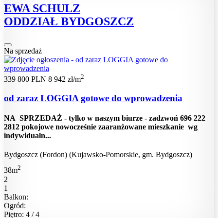
EWA SCHULZ
ODDZIAŁ BYDGOSZCZ
Na sprzedaż
2
339 800 PLN
8 942 zł/m
od zaraz LOGGIA gotowe do wprowadzenia
NA SPRZEDAŻ - tylko w naszym biurze - zadzwoń 696 222
2812 pokojowe nowocześnie zaaranżowane mieszkanie wg
indywidualn...
Bydgoszcz (Fordon) (Kujawsko-Pomorskie, gm. Bydgoszcz)
2
38m
2
1
Balkon:
Ogród:
Piętro: 4 / 4