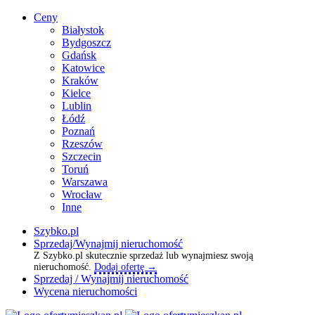
Ceny
Białystok
Bydgoszcz
Gdańsk
Katowice
Kraków
Kielce
Lublin
Łódź
Poznań
Rzeszów
Szczecin
Toruń
Warszawa
Wrocław
Inne
Szybko.pl
Sprzedaj/Wynajmij nieruchomość
Z Szybko.pl skutecznie sprzedaż lub wynajmiesz swoją
nieruchomość.
Dodaj ofertę →
Sprzedaj / Wynajmij nieruchomość
Wycena nieruchomości