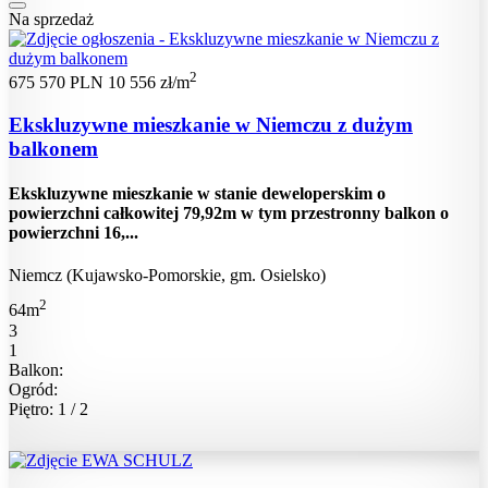
Na sprzedaż
2
675 570 PLN
10 556 zł/m
Ekskluzywne mieszkanie w Niemczu z dużym
balkonem
Ekskluzywne mieszkanie w stanie deweloperskim o
powierzchni całkowitej 79,92m w tym przestronny balkon o
powierzchni 16,...
Niemcz (Kujawsko-Pomorskie, gm. Osielsko)
2
64m
3
1
Balkon:
Ogród:
Piętro: 1 / 2