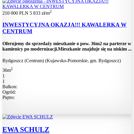
2
210 000 PLN
5 833 zł/m
INWESTYCYJNA OKAZJA!!! KAWALERKA W
CENTRUM
Oferujemy do sprzedaży mieszkanie o pow. 36m2 na parterze w
kamienicy po modernizacji.Mieszkanie znajduje się na niskim ...
Bydgoszcz (Centrum) (Kujawsko-Pomorskie, gm. Bydgoszcz)
2
36m
1
1
Balkon:
Ogród:
Piętro:
EWA SCHULZ