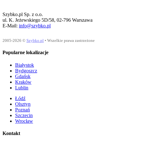
Szybko.pl Sp. z o.o.
ul. K. Jeżewskiego 5D/58, 02-796 Warszawa
E-Mail:
info@szybko.pl
2005-2026 ©
Szybko.pl
• Wszelkie prawa zastrzeżone
Popularne lokalizacje
Białystok
Bydgoszcz
Gdańsk
Kraków
Lublin
Łódź
Olsztyn
Poznań
Szczecin
Wrocław
Kontakt