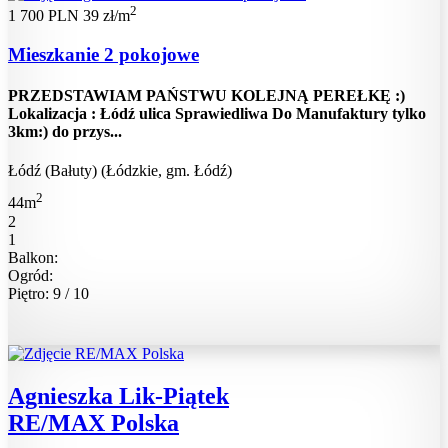
2
1 700 PLN
39 zł/m
Mieszkanie 2 pokojowe
PRZEDSTAWIAM PAŃSTWU KOLEJNĄ PEREŁKĘ :)
Lokalizacja : Łódź ulica Sprawiedliwa Do Manufaktury tylko
3km:) do przys...
Łódź (Bałuty) (Łódzkie, gm. Łódź)
2
44m
2
1
Balkon:
Ogród:
Piętro: 9 / 10
Agnieszka Lik-Piątek
RE/MAX Polska