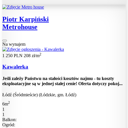
Piotr Karpiński
Metrohouse
Na wynajem
2
1 250 PLN
208 zł/m
Kawalerka
Jeśli zależy Państwu na stałości kosztów najmu - tu koszty
eksploatacyjne są w jednej stałej cenie! Oferta dotyczy pokoj...
Łódź (Śródmieście) (Łódzkie, gm. Łódź)
2
6m
1
1
Balkon:
Ogród: