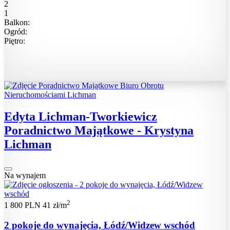
2
1
Balkon:
Ogród:
Piętro:
Edyta Lichman-Tworkiewicz
Poradnictwo Majątkowe - Krystyna
Lichman
Na wynajem
2
1 800 PLN
41 zł/m
2 pokoje do wynajęcia, Łódź/Widzew wschód