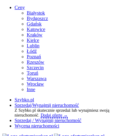
Ceny
Białystok
Bydgoszcz
Gdańsk
Katowice
Kraków
Kielce
Lublin
Łódź
Poznań
Rzeszów
Szczecin
Toruń
Warszawa
Wrocław
Inne
Szybko.pl
Sprzedaj/Wynajmij nieruchomość
Z Szybko.pl skutecznie sprzedaż lub wynajmiesz swoją
nieruchomość.
Dodaj ofertę →
Sprzedaj / Wynajmij nieruchomość
Wycena nieruchomości