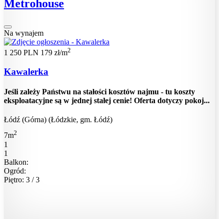
Metrohouse
Na wynajem
2
1 250 PLN
179 zł/m
Kawalerka
Jeśli zależy Państwu na stałości kosztów najmu - tu koszty
eksploatacyjne są w jednej stałej cenie! Oferta dotyczy pokoj...
Łódź (Górna) (Łódzkie, gm. Łódź)
2
7m
1
1
Balkon:
Ogród:
Piętro: 3 / 3