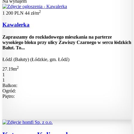
Na wynajem
2
1 200 PLN
44 zł/m
Kawalerka
Zapraszamy do rozkładowego mieszkania na parterze
wysokiego bloku przy ulicy Zawiszy Czarnego w sercu łódzkich
Bałut. To...
Łódź (Bałuty) (Łódzkie, gm. Łódź)
2
27.19m
1
1
Balkon:
Ogród:
Piętro: