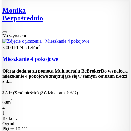
Monika
Bezpośrednio
Na wynajem
2
3 000 PLN
50 zł/m
Mieszkanie 4 pokojowe
Oferta dodana za pomocą Multiportalu BeBrokerDo wynajęcia
mieszkanie 4 pokojowe znajdujące się w samym centrum Łodzi
z d...
Łódź (Śródmieście) (Łódzkie, gm. Łódź)
2
60m
4
1
Balkon:
Ogród:
Piętro: 10 / 11