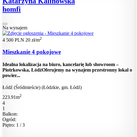
Katarzyna Kalinowska
homfi
Na wynajem
2
4 500 PLN
20 zł/m
Mieszkanie 4 pokojowe
Idealna lokalizacja na biuro, kancelarię lub showroom –
Piotrkowska, ŁódźOferujemy na wynajem przestronny lokal o
powier...
Łódź (Śródmieście) (Łódzkie, gm. Łódź)
2
223.91m
4
1
Balkon:
Ogród:
Piętro: 1 / 3