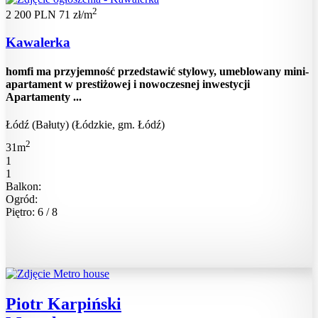
2
2 200 PLN
71 zł/m
Kawalerka
homfi ma przyjemność przedstawić stylowy, umeblowany mini-
apartament w prestiżowej i nowoczesnej inwestycji
Apartamenty ...
Łódź (Bałuty) (Łódzkie, gm. Łódź)
2
31m
1
1
Balkon:
Ogród:
Piętro: 6 / 8
Piotr Karpiński