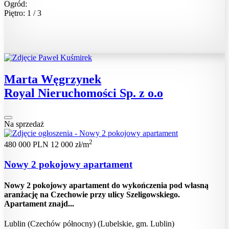
Ogród:
Piętro: 1 / 3
Marta Węgrzynek
Royal Nieruchomości Sp. z o.o
Na sprzedaż
2
480 000 PLN
12 000 zł/m
Nowy 2 pokojowy apartament
Nowy 2 pokojowy apartament do wykończenia pod własną
aranżację na Czechowie przy ulicy Szeligowskiego.
Apartament znajd...
Lublin (Czechów północny) (Lubelskie, gm. Lublin)