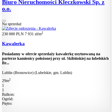
Biuro Nieruchomości Kleczkowski Sp. z
o.o.
Na sprzedaż
2
230 000 PLN
7 931 zł/m
Kawalerka
Posiadamy w ofercie sprzedaży kawalerkę usytuowaną na
parterze kamienicy położonej przy ul. Skibińskiej na lubelskich
Br...
Lublin (Bronowice) (Lubelskie, gm. Lublin)
2
29m
1
1
Balkon:
Ogród:
Piętro: