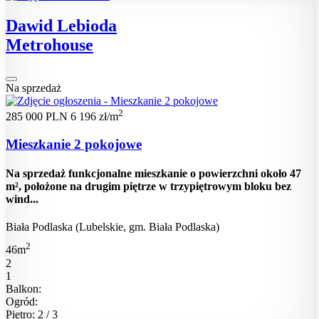
Dawid Lebioda
Metrohouse
Na sprzedaż
2
285 000 PLN
6 196 zł/m
Mieszkanie 2 pokojowe
Na sprzedaż funkcjonalne mieszkanie o powierzchni około 47
m², położone na drugim piętrze w trzypiętrowym bloku bez
wind...
Biała Podlaska (Lubelskie, gm. Biała Podlaska)
2
46m
2
1
Balkon:
Ogród:
Piętro: 2 / 3