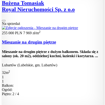
Bożena Tomasiak
Royal Nieruchomości Sp. z o.o
Na sprzedaż
2
255 000 PLN
7 969 zł/m
Mieszanie na drugim piętrze
Mieszanie na drugim piętrze z dużym balkonem. Składa się z
salony (ok. 20 m2), oddzielnej kuchni, łazienki i korytarza. ...
Lubartów (Lubelskie, gm. Lubartów)
2
32m
1
1
Balkon:
Ogród:
Piętro: 2 / 4