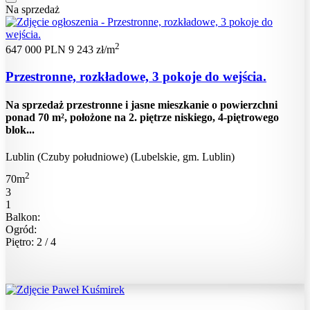
Na sprzedaż
2
647 000 PLN
9 243 zł/m
Przestronne, rozkładowe, 3 pokoje do wejścia.
Na sprzedaż przestronne i jasne mieszkanie o powierzchni
ponad 70 m², położone na 2. piętrze niskiego, 4-piętrowego
blok...
Lublin (Czuby południowe) (Lubelskie, gm. Lublin)
2
70m
3
1
Balkon:
Ogród:
Piętro: 2 / 4