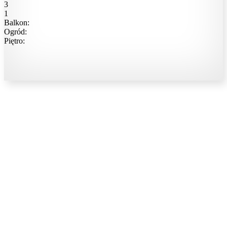
3
1
Balkon:
Ogród:
Piętro: