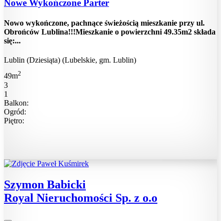
Nowe Wykończone Parter
Nowo wykończone, pachnące świeżością mieszkanie przy ul.
Obrońców Lublina!!!Mieszkanie o powierzchni 49.35m2 składa
się:...
Lublin (Dziesiąta) (Lubelskie, gm. Lublin)
2
49m
3
1
Balkon:
Ogród:
Piętro:
Szymon Babicki
Royal Nieruchomości Sp. z o.o