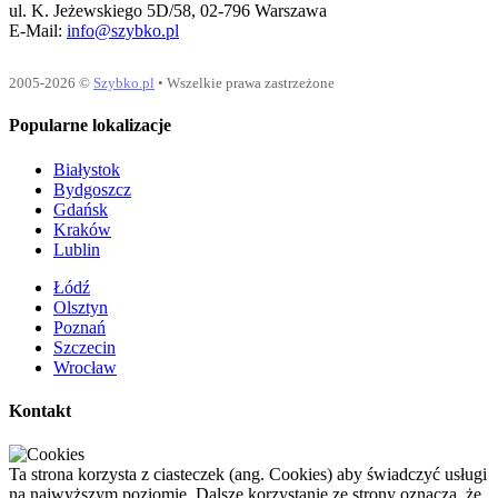
ul. K. Jeżewskiego 5D/58, 02-796 Warszawa
E-Mail:
info@szybko.pl
2005-2026 ©
Szybko.pl
• Wszelkie prawa zastrzeżone
Popularne lokalizacje
Białystok
Bydgoszcz
Gdańsk
Kraków
Lublin
Łódź
Olsztyn
Poznań
Szczecin
Wrocław
Kontakt
Ta strona korzysta z ciasteczek (ang. Cookies) aby świadczyć usługi
na najwyższym poziomie. Dalsze korzystanie ze strony oznacza, że