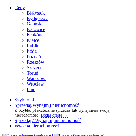
Ceny
Białystok
Bydgoszcz
Gdańsk
Katowice
Kraków
Kielce
Lublin
Łódź
Poznań
Rzeszów
Szczecin
Toruń
Warszawa
Wrocław
Inne
Szybko.pl
Sprzedaj/Wynajmij nieruchomość
Z Szybko.pl skutecznie sprzedaż lub wynajmiesz swoją
nieruchomość.
Dodaj ofertę →
Sprzedaj / Wynajmij nieruchomość
Wycena nieruchomości