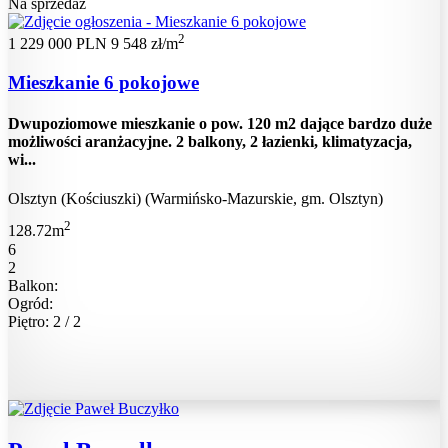
Na sprzedaż
2
1 229 000 PLN
9 548 zł/m
Mieszkanie 6 pokojowe
Dwupoziomowe mieszkanie o pow. 120 m2 dające bardzo duże
możliwości aranżacyjne. 2 balkony, 2 łazienki, klimatyzacja,
wi...
Olsztyn (Kościuszki) (Warmińsko-Mazurskie, gm. Olsztyn)
2
128.72m
6
2
Balkon:
Ogród:
Piętro: 2 / 2