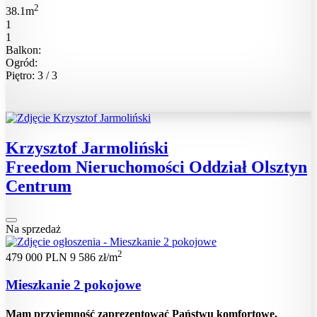
2
38.1m
1
1
Balkon:
Ogród:
Piętro: 3 / 3
Krzysztof Jarmoliński
Freedom Nieruchomości Oddział Olsztyn
Centrum
Na sprzedaż
2
479 000 PLN
9 586 zł/m
Mieszkanie 2 pokojowe
Mam przyjemność zaprezentować Państwu komfortowe,