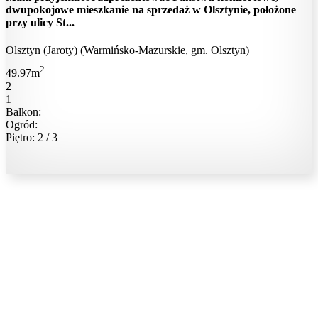
dwupokojowe mieszkanie na sprzedaż w Olsztynie, położone
przy ulicy St...
Olsztyn (Jaroty) (Warmińsko-Mazurskie, gm. Olsztyn)
2
49.97m
2
1
Balkon:
Ogród:
Piętro: 2 / 3