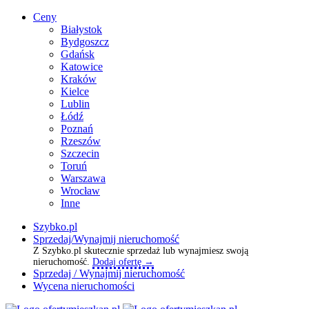
Ceny
Białystok
Bydgoszcz
Gdańsk
Katowice
Kraków
Kielce
Lublin
Łódź
Poznań
Rzeszów
Szczecin
Toruń
Warszawa
Wrocław
Inne
Szybko.pl
Sprzedaj/Wynajmij nieruchomość
Z Szybko.pl skutecznie sprzedaż lub wynajmiesz swoją
nieruchomość.
Dodaj ofertę →
Sprzedaj / Wynajmij nieruchomość
Wycena nieruchomości