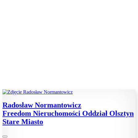
Radosław Normantowicz
Freedom Nieruchomości Oddział Olsztyn
Stare Miasto