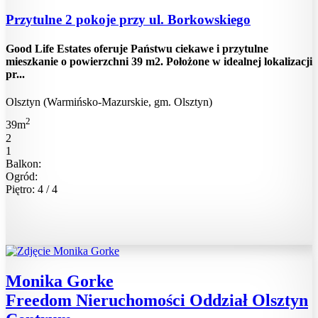
Przytulne 2 pokoje przy ul. Borkowskiego
Good Life Estates oferuje Państwu ciekawe i przytulne
mieszkanie o powierzchni 39 m2. Położone w idealnej lokalizacji
pr...
Olsztyn (Warmińsko-Mazurskie, gm. Olsztyn)
2
39m
2
1
Balkon:
Ogród:
Piętro: 4 / 4
Monika Gorke
Freedom Nieruchomości Oddział Olsztyn