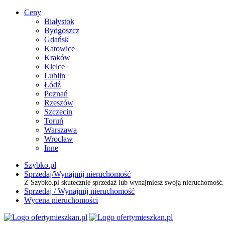
Ceny
Białystok
Bydgoszcz
Gdańsk
Katowice
Kraków
Kielce
Lublin
Łódź
Poznań
Rzeszów
Szczecin
Toruń
Warszawa
Wrocław
Inne
Szybko.pl
Sprzedaj/Wynajmij nieruchomość
Z Szybko.pl skutecznie sprzedaż lub wynajmiesz swoją nieruchomość
Sprzedaj / Wynajmij nieruchomość
Wycena nieruchomości