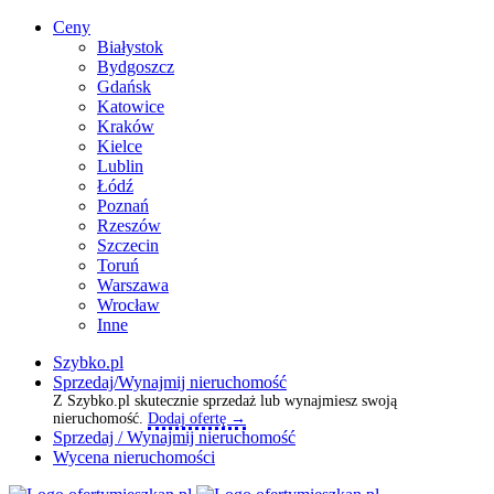
Ceny
Białystok
Bydgoszcz
Gdańsk
Katowice
Kraków
Kielce
Lublin
Łódź
Poznań
Rzeszów
Szczecin
Toruń
Warszawa
Wrocław
Inne
Szybko.pl
Sprzedaj/Wynajmij nieruchomość
Z Szybko.pl skutecznie sprzedaż lub wynajmiesz swoją
nieruchomość.
Dodaj ofertę →
Sprzedaj / Wynajmij nieruchomość
Wycena nieruchomości