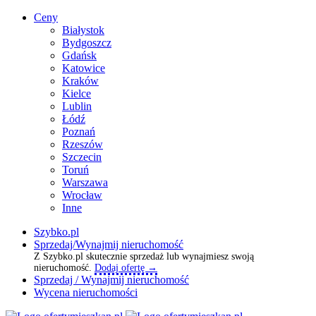
Ceny
Białystok
Bydgoszcz
Gdańsk
Katowice
Kraków
Kielce
Lublin
Łódź
Poznań
Rzeszów
Szczecin
Toruń
Warszawa
Wrocław
Inne
Szybko.pl
Sprzedaj/Wynajmij nieruchomość
Z Szybko.pl skutecznie sprzedaż lub wynajmiesz swoją
nieruchomość.
Dodaj ofertę →
Sprzedaj / Wynajmij nieruchomość
Wycena nieruchomości