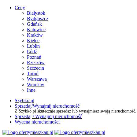
Ceny
Białystok
Bydgoszcz
Gdańsk
Katowice
Kraków
Kielce
Lublin
Łódź
Poznań
Rzeszów
Szczecin
Toruń
Warszawa
Wrocław
Inne
Szybko.pl
Sprzedaj/Wynajmij nieruchomość
Z Szybko.pl skutecznie sprzedaż lub wynajmiesz swoją nieruchomość
Sprzedaj / Wynajmij nieruchomość
Wycena nieruchomości