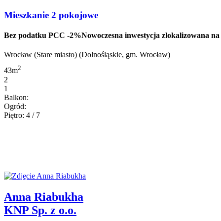
Mieszkanie 2 pokojowe
Bez podatku PCC -2%Nowoczesna inwestycja zlokalizowana na wr
Wrocław (Stare miasto) (Dolnośląskie, gm. Wrocław)
2
43m
2
1
Balkon:
Ogród:
Piętro: 4 / 7
Anna Riabukha
KNP Sp. z o.o.