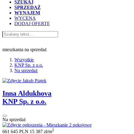
SZUKAJ
SPRZEDAŻ
WYNAJEM
WYCENA
DODAJ OFERTĘ
KNP Sp. z o.o.
mieszkania na sprzedaż
Wszystkie
KNP Sp. z o.o.
Na sprzedaż
Inna Aldukhova
KNP Sp. z o.o.
Na sprzedaż
2
661 645 PLN
15 387 zł/m